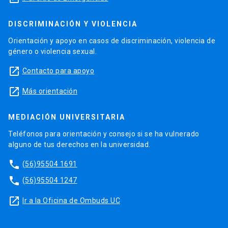
DISCRIMINACIÓN Y VIOLENCIA
Orientación y apoyo en casos de discriminación, violencia de
género o violencia sexual.
launch
Contacto para apoyo
launch
Más orientación
MEDIACIÓN UNIVERSITARIA
Teléfonos para orientación y consejo si se ha vulnerado
alguno de tus derechos en la universidad.
phone
(56)95504 1691
phone
(56)95504 1247
launch
Ir a la Oficina de Ombuds UC