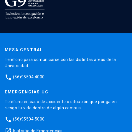
MESA CENTRAL
Teléfono para comunicarse con las distintas áreas de la
Universidad.
phone
(56)95504 4000
EMERGENCIAS UC
Teléfono en caso de accidente o situación que ponga en
riesgo tu vida dentro de algún campus.
phone
(56)95504 5000
launch
Ir al sitio de Emergencias