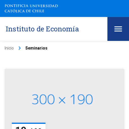
Instituto de Economía
keyboard_arrow_right
Inicio
Seminarios