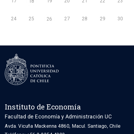
17
19
20
21
22
23
18
24
25
27
28
29
30
26
Instituto de Economía
Facultad de Economía y Administración UC
Avda. Vicuña Mackenna 4860, Macul. Santiago, Chile