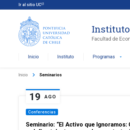
Ir al sitio UC
Institut
Facultad de Eco
Inicio
Instituto
Programas
arrow_drop_down
keyboard_arrow_right
Inicio
Seminarios
19
AGO
Conferencias
Seminario: “El Activo que Ignoramos: