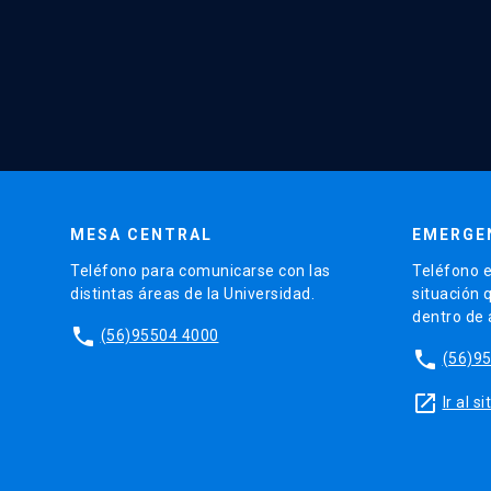
MESA CENTRAL
EMERGE
Teléfono para comunicarse con las
Teléfono e
distintas áreas de la Universidad.
situación 
dentro de
phone
(56)95504 4000
phone
(56)9
launch
Ir al 