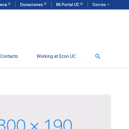
teca
Donaciones
Mi Portal UC
Correo
arrow_drop_down
search
Contacto
Working at Econ UC