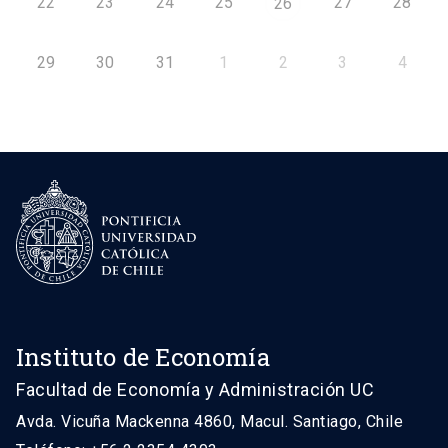
22
23
24
25
27
28
26
29
30
31
1
2
3
4
Instituto de Economía
Facultad de Economía y Administración UC
Avda. Vicuña Mackenna 4860, Macul. Santiago, Chile