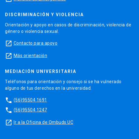
DISCRIMINACIÓN Y VIOLENCIA
Orientación y apoyo en casos de discriminación, violencia de
género o violencia sexual.
launch
Contacto para apoyo
launch
Más orientación
MEDIACIÓN UNIVERSITARIA
Teléfonos para orientación y consejo si se ha vulnerado
alguno de tus derechos en la universidad.
phone
(56)95504 1691
phone
(56)95504 1247
launch
Ir a la Oficina de Ombuds UC