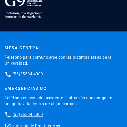
MESA CENTRAL
Teléfono para comunicarse con las distintas áreas de la
Universidad.
phone
(56)95504 4000
EMERGENCIAS UC
Teléfono en caso de accidente o situación que ponga en
riesgo tu vida dentro de algún campus.
phone
(56)95504 5000
launch
Ir al sitio de Emergencias