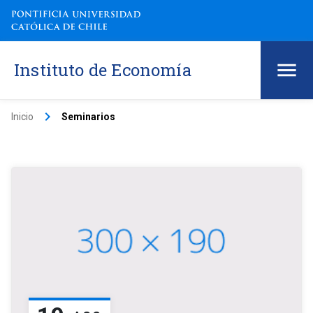
Instituto de Economía
keyboard_arrow_right
Inicio
Seminarios