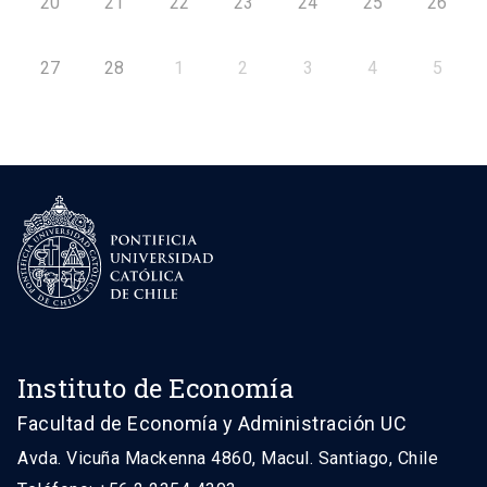
20
21
22
23
24
25
26
27
28
1
2
3
4
5
Instituto de Economía
Facultad de Economía y Administración UC
Avda. Vicuña Mackenna 4860, Macul. Santiago, Chile