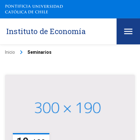
Instituto de Economía
keyboard_arrow_right
Inicio
Seminarios