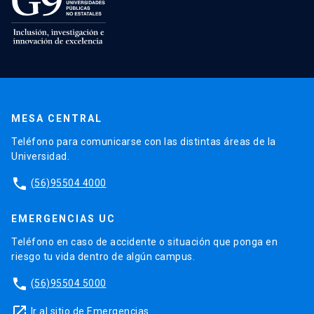
MESA CENTRAL
Teléfono para comunicarse con las distintas áreas de la
Universidad.
phone
(56)95504 4000
EMERGENCIAS UC
Teléfono en caso de accidente o situación que ponga en
riesgo tu vida dentro de algún campus.
phone
(56)95504 5000
launch
Ir al sitio de Emergencias