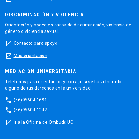
DISCRIMINACIÓN Y VIOLENCIA
Orientación y apoyo en casos de discriminación, violencia de
género o violencia sexual.
launch
Contacto para apoyo
launch
Más orientación
MEDIACIÓN UNIVERSITARIA
Teléfonos para orientación y consejo si se ha vulnerado
alguno de tus derechos en la universidad.
phone
(56)95504 1691
phone
(56)95504 1247
launch
Ir a la Oficina de Ombuds UC