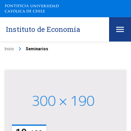
Instituto de Economía
keyboard_arrow_right
Inicio
Seminarios