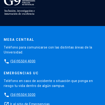
MESA CENTRAL
Teléfono para comunicarse con las distintas áreas de la
Universidad.
phone
(56)95504 4000
EMERGENCIAS UC
Teléfono en caso de accidente o situación que ponga en
riesgo tu vida dentro de algún campus.
phone
(56)95504 5000
launch
Ir al sitio de Emergencias