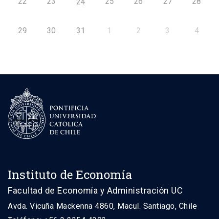
22
23
25
26
27
28
24
29
30
31
1
2
3
4
Instituto de Economía
Facultad de Economía y Administración UC
Avda. Vicuña Mackenna 4860, Macul. Santiago, Chile