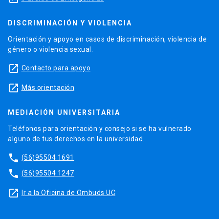
DISCRIMINACIÓN Y VIOLENCIA
Orientación y apoyo en casos de discriminación, violencia de
género o violencia sexual.
launch
Contacto para apoyo
launch
Más orientación
MEDIACIÓN UNIVERSITARIA
Teléfonos para orientación y consejo si se ha vulnerado
alguno de tus derechos en la universidad.
phone
(56)95504 1691
phone
(56)95504 1247
launch
Ir a la Oficina de Ombuds UC