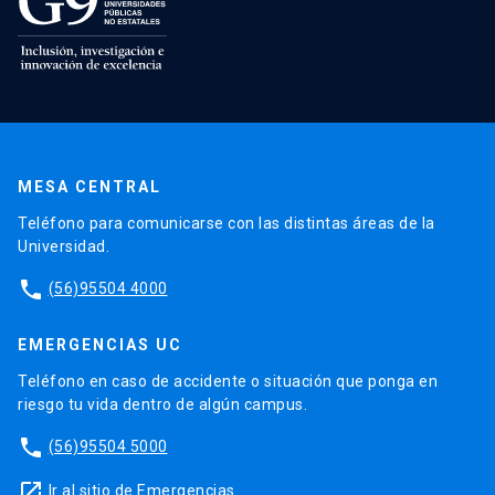
MESA CENTRAL
Teléfono para comunicarse con las distintas áreas de la
Universidad.
phone
(56)95504 4000
EMERGENCIAS UC
Teléfono en caso de accidente o situación que ponga en
riesgo tu vida dentro de algún campus.
phone
(56)95504 5000
launch
Ir al sitio de Emergencias