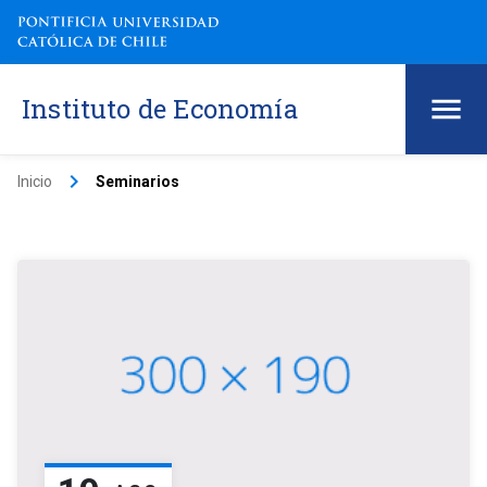
Instituto de Economía
keyboard_arrow_right
Inicio
Seminarios