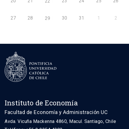
20
21
23
24
25
26
22
27
28
30
31
1
2
29
Instituto de Economía
Facultad de Economía y Administración UC
Avda. Vicuña Mackenna 4860, Macul. Santiago, Chile