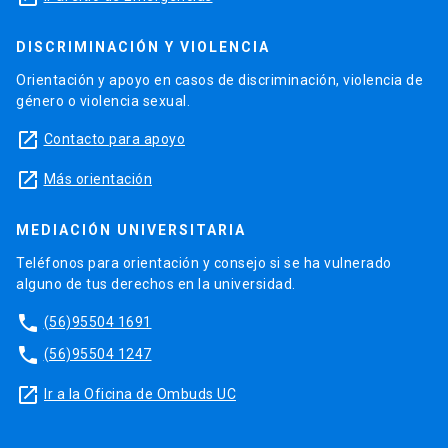
DISCRIMINACIÓN Y VIOLENCIA
Orientación y apoyo en casos de discriminación, violencia de
género o violencia sexual.
launch
Contacto para apoyo
launch
Más orientación
MEDIACIÓN UNIVERSITARIA
Teléfonos para orientación y consejo si se ha vulnerado
alguno de tus derechos en la universidad.
phone
(56)95504 1691
phone
(56)95504 1247
launch
Ir a la Oficina de Ombuds UC