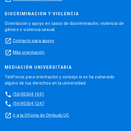
DISCRIMINACIÓN Y VIOLENCIA
Orientación y apoyo en casos de discriminación, violencia de
género o violencia sexual.
launch
Contacto para apoyo
launch
Más orientación
MEDIACIÓN UNIVERSITARIA
Teléfonos para orientación y consejo si se ha vulnerado
alguno de tus derechos en la universidad.
phone
(56)95504 1691
phone
(56)95504 1247
launch
Ir a la Oficina de Ombuds UC