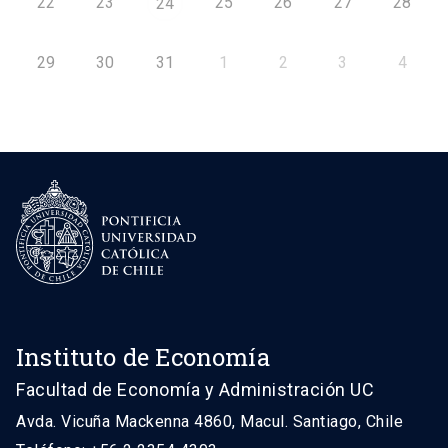
22
23
25
26
27
28
24
29
30
31
1
2
3
4
Instituto de Economía
Facultad de Economía y Administración UC
Avda. Vicuña Mackenna 4860, Macul. Santiago, Chile