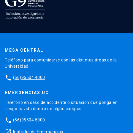
MESA CENTRAL
Teléfono para comunicarse con las distintas áreas de la
Universidad.
phone
(56)95504 4000
EMERGENCIAS UC
Teléfono en caso de accidente o situación que ponga en
riesgo tu vida dentro de algún campus.
phone
(56)95504 5000
launch
Ir al sitio de Emergencias