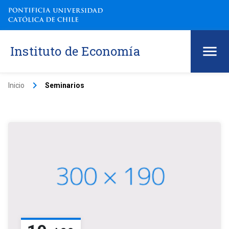
Instituto de Economía
keyboard_arrow_right
Inicio
Seminarios