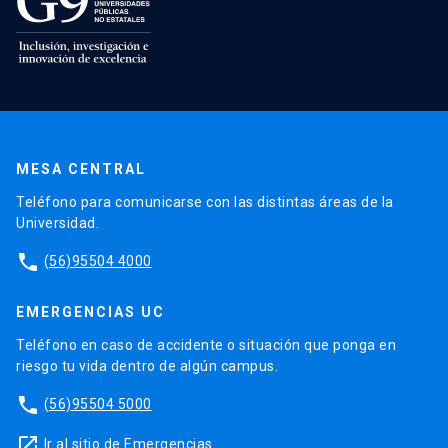
MESA CENTRAL
Teléfono para comunicarse con las distintas áreas de la
Universidad.
phone
(56)95504 4000
EMERGENCIAS UC
Teléfono en caso de accidente o situación que ponga en
riesgo tu vida dentro de algún campus.
phone
(56)95504 5000
launch
Ir al sitio de Emergencias