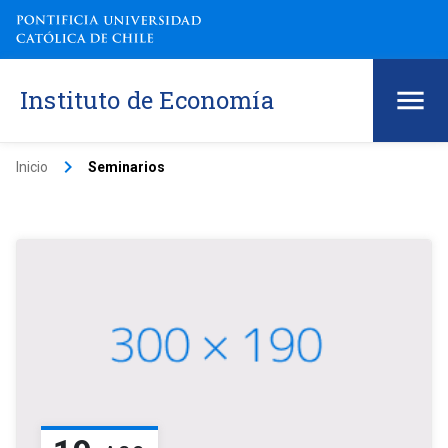
Instituto de Economía
keyboard_arrow_right
Inicio
Seminarios