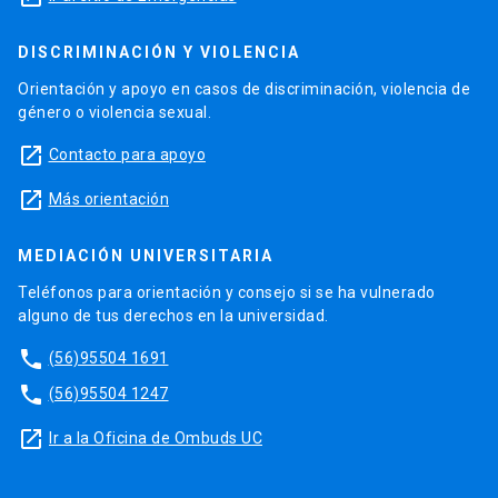
DISCRIMINACIÓN Y VIOLENCIA
Orientación y apoyo en casos de discriminación, violencia de
género o violencia sexual.
launch
Contacto para apoyo
launch
Más orientación
MEDIACIÓN UNIVERSITARIA
Teléfonos para orientación y consejo si se ha vulnerado
alguno de tus derechos en la universidad.
phone
(56)95504 1691
phone
(56)95504 1247
launch
Ir a la Oficina de Ombuds UC