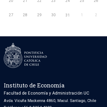
20
21
22
23
24
25
26
27
28
29
30
1
2
31
Instituto de Economía
Facultad de Economía y Administración UC
Avda. Vicuña Mackenna 4860, Macul. Santiago, Chile