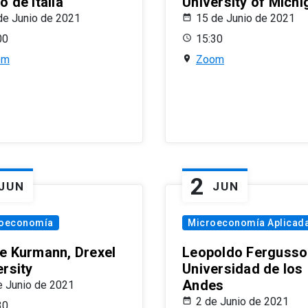
 de Italia
University of Michi
de Junio de 2021
15 de Junio de 2021
00
15:30
om
Zoom
2
JUN
JUN
oeconomía
Microeconomía Aplicad
e Kurmann, Drexel
Leopoldo Fergusso
ersity
Universidad de los
Andes
e Junio de 2021
2 de Junio de 2021
30