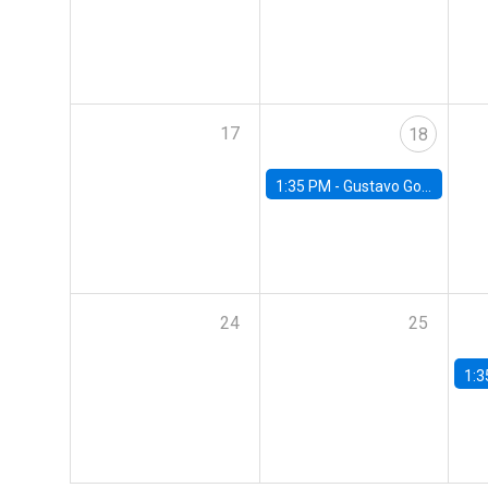
17
18
1:35 PM -
Gustavo González, Banco Central de Chile
24
25
1:3