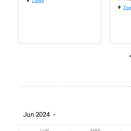
Zoom
Zo
LUN
MAR