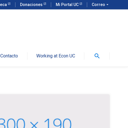
teca
Donaciones
Mi Portal UC
Correo
arrow_drop_down
search
Contacto
Working at Econ UC