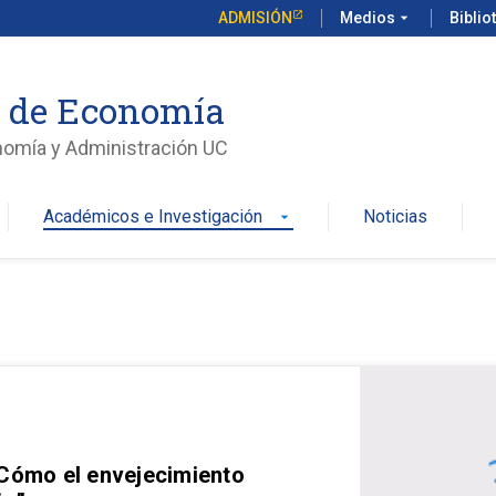
ADMISIÓN
Medios
arrow_drop_down
Biblio
o de Economía
nomía y Administración UC
Académicos e Investigación
Noticias
arrow_drop_down
 Cómo el envejecimiento