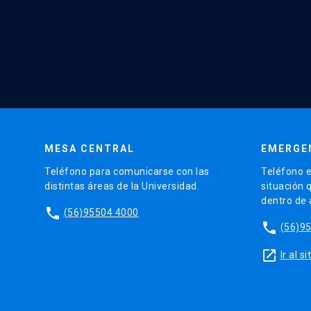
MESA CENTRAL
EMERGE
Teléfono para comunicarse con las
Teléfono e
distintas áreas de la Universidad.
situación 
dentro de
phone
(56)95504 4000
phone
(56)9
launch
Ir al 