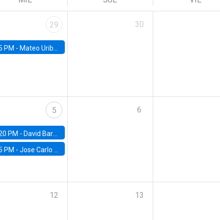
30
29
5 PM -
Mateo Uribe-Castro, Universidad de los Andes (Colombia)
6
5
20 PM -
David Bardey, Universidad de los Andes - CEDE
5 PM -
Jose Carlo Bermudez, UC (ME) & World Bank
12
13