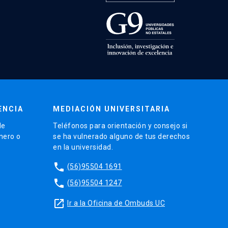
ENCIA
MEDIACIÓN UNIVERSITARIA
de
Teléfonos para orientación y consejo si
énero o
se ha vulnerado alguno de tus derechos
en la universidad.
phone
(56)95504 1691
phone
(56)95504 1247
launch
Ir a la Oficina de Ombuds UC