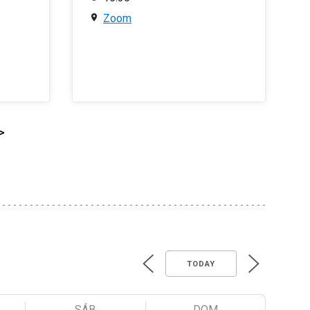
Zoom
>
TODAY
SÁB
DOM