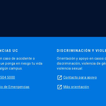
NCIAS UC
DISCRIMINACIÓN Y VIOL
n caso de accidente o
Orientación y apoyo en casos 
que ponga en riesgo tu vida
discriminación, violencia de g
 algún campus.
violencia sexual.
launch
5504 5000
Contacto para apoyo
launch
sitio de Emergencias
Más orientación