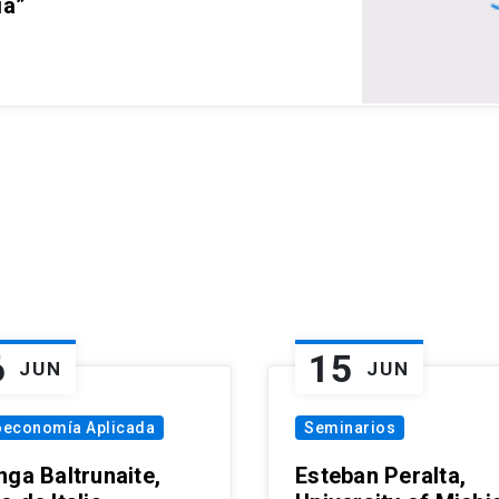
ia”
6
15
JUN
JUN
oeconomía Aplicada
Seminarios
nga Baltrunaite,
Esteban Peralta,