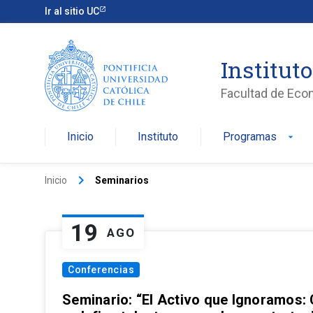
Ir al sitio UC
Institut
Facultad de Eco
Inicio
Instituto
Programas
arrow_drop_down
keyboard_arrow_right
Inicio
Seminarios
19
AGO
Conferencias
Seminario: “El Activo que Ignoramos: