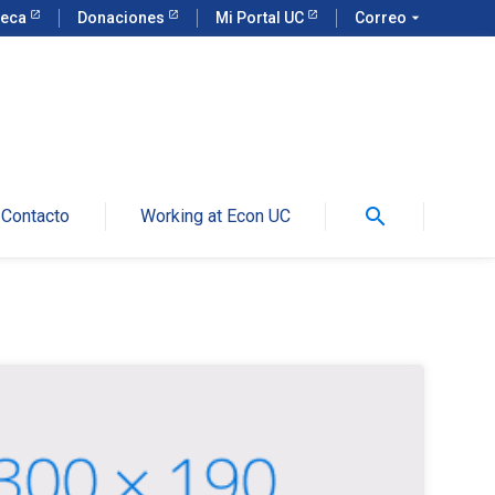
teca
Donaciones
Mi Portal UC
Correo
arrow_drop_down
search
Contacto
Working at Econ UC