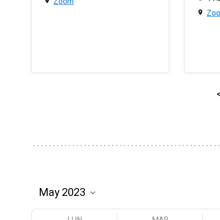
Zoom
Zo
LUN
MAR