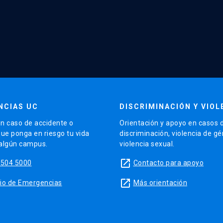
NCIAS UC
DISCRIMINACIÓN Y VIOL
n caso de accidente o
Orientación y apoyo en casos 
que ponga en riesgo tu vida
discriminación, violencia de g
 algún campus.
violencia sexual.
launch
5504 5000
Contacto para apoyo
launch
sitio de Emergencias
Más orientación