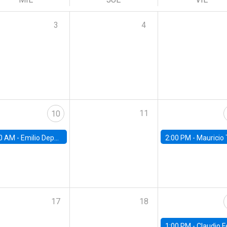
3
4
11
10
0 AM -
Emilio Depetris-Chauvín, Universidad Católica
2:00 PM -
Mauricio Tejada,
17
18
1:00 PM -
Claudio Ferraz, British Col