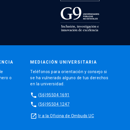
ENCIA
MEDIACIÓN UNIVERSITARIA
de
Teléfonos para orientación y consejo si
énero o
se ha vulnerado alguno de tus derechos
en la universidad.
phone
(56)95504 1691
phone
(56)95504 1247
launch
Ir a la Oficina de Ombuds UC