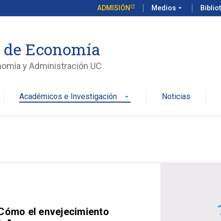
ADMISIÓN
Medios
arrow_drop_down
Biblio
o de Economía
nomía y Administración UC
Académicos e Investigación
Noticias
arrow_drop_down
 Cómo el envejecimiento