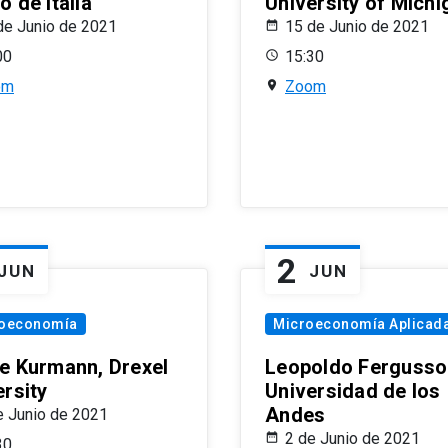
 de Italia
University of Michi
de Junio de 2021
15 de Junio de 2021
00
15:30
om
Zoom
2
JUN
JUN
oeconomía
Microeconomía Aplicad
e Kurmann, Drexel
Leopoldo Fergusso
ersity
Universidad de los
Andes
e Junio de 2021
2 de Junio de 2021
30