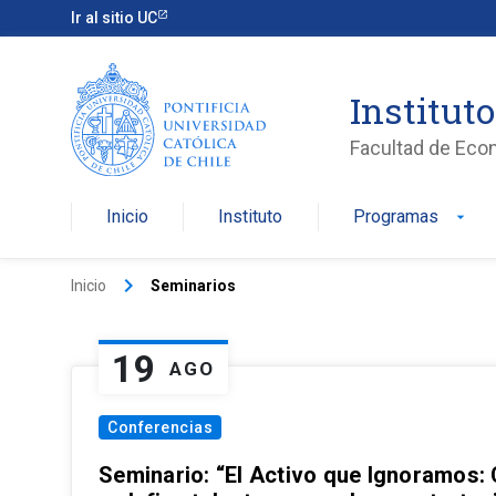
Ir al sitio UC
Institut
Facultad de Eco
Inicio
Instituto
Programas
arrow_drop_down
keyboard_arrow_right
Inicio
Seminarios
19
AGO
Conferencias
Seminario: “El Activo que Ignoramos: