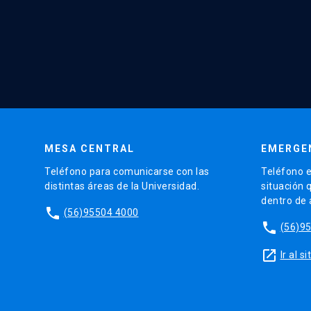
MESA CENTRAL
EMERGE
Teléfono para comunicarse con las
Teléfono e
distintas áreas de la Universidad.
situación 
dentro de
phone
(56)95504 4000
phone
(56)9
launch
Ir al 