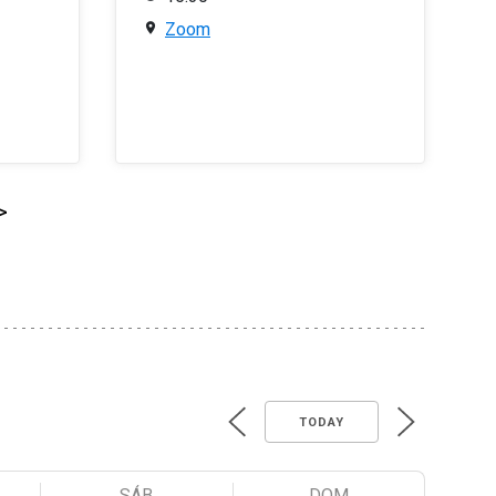
Zoom
>
TODAY
SÁB
DOM