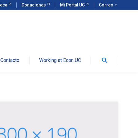
teca
Donaciones
Mi Portal UC
Correo
arrow_drop_down
search
Contacto
Working at Econ UC