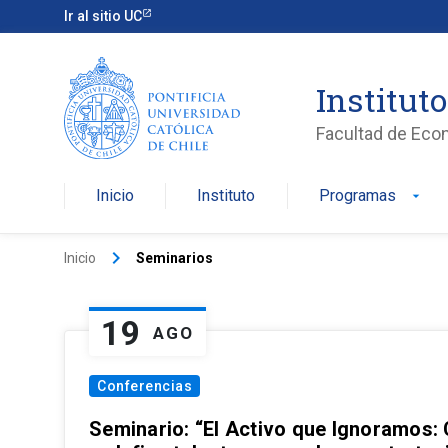
Ir al sitio UC
Institut
Facultad de Eco
Inicio
Instituto
Programas
arrow_drop_down
keyboard_arrow_right
Inicio
Seminarios
19
AGO
Conferencias
Seminario: “El Activo que Ignoramos: