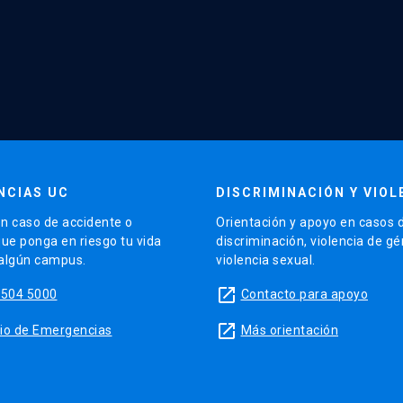
NCIAS UC
DISCRIMINACIÓN Y VIOL
n caso de accidente o
Orientación y apoyo en casos 
que ponga en riesgo tu vida
discriminación, violencia de g
 algún campus.
violencia sexual.
launch
5504 5000
Contacto para apoyo
launch
sitio de Emergencias
Más orientación