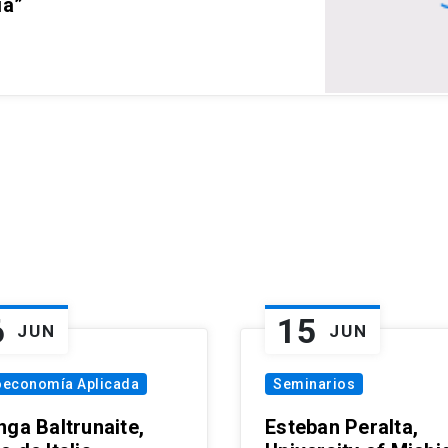
ia”
6
15
JUN
JUN
oeconomía Aplicada
Seminarios
nga Baltrunaite,
Esteban Peralta,