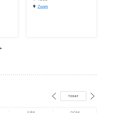
Zoom
>
TODAY
SÁB
DOM