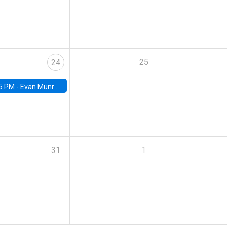
25
24
5 PM -
Evan Munro, Neyman Visiting Assistant Professor in the Department of Statistics at UC Berkeley
31
1