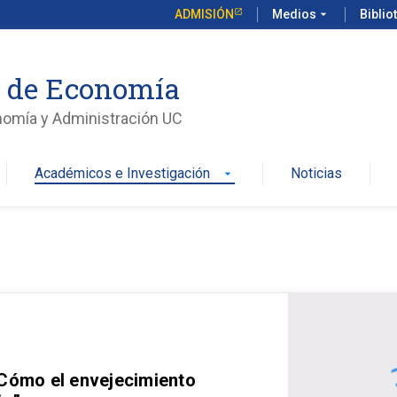
ADMISIÓN
Medios
arrow_drop_down
Biblio
o de Economía
nomía y Administración UC
Académicos e Investigación
Noticias
arrow_drop_down
 Cómo el envejecimiento