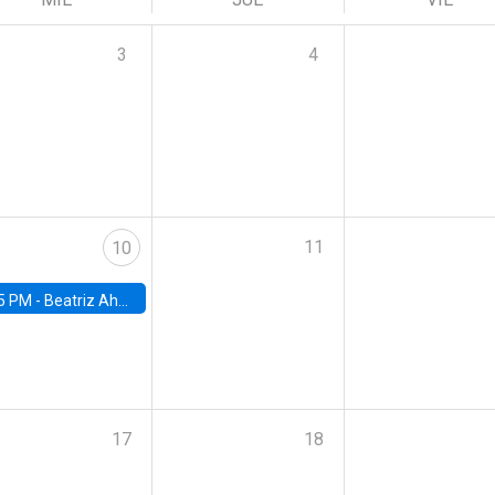
3
4
11
10
5 PM -
Beatriz Ahumada, PhD candidate, Universidad de Pittsburgh
17
18