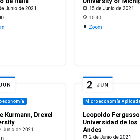
 de Italia
University of Michi
de Junio de 2021
15 de Junio de 2021
00
15:30
om
Zoom
2
JUN
JUN
oeconomía
Microeconomía Aplicad
e Kurmann, Drexel
Leopoldo Fergusso
ersity
Universidad de los
Andes
e Junio de 2021
2 de Junio de 2021
30