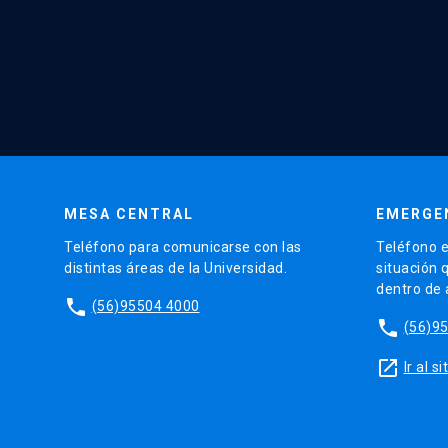
MESA CENTRAL
EMERGE
Teléfono para comunicarse con las
Teléfono e
distintas áreas de la Universidad.
situación 
dentro de
phone
(56)95504 4000
phone
(56)9
launch
Ir al 