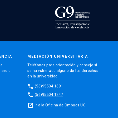
ENCIA
MEDIACIÓN UNIVERSITARIA
de
Teléfonos para orientación y consejo si
énero o
se ha vulnerado alguno de tus derechos
en la universidad.
phone
(56)95504 1691
phone
(56)95504 1247
launch
Ir a la Oficina de Ombuds UC