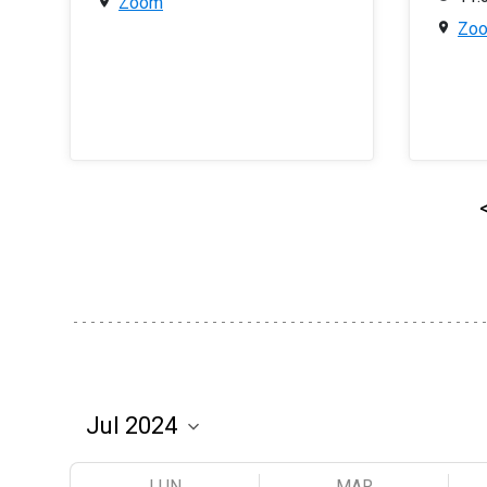
Zoom
Zo
LUN
MAR