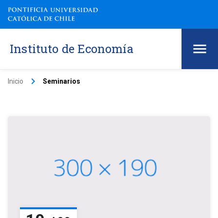
Instituto de Economía
keyboard_arrow_right
Inicio
Seminarios