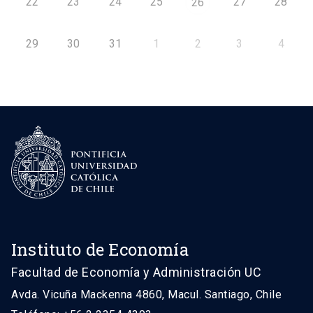
22
23
24
25
27
28
26
29
30
31
1
2
3
4
Instituto de Economía
Facultad de Economía y Administración UC
Avda. Vicuña Mackenna 4860, Macul. Santiago, Chile