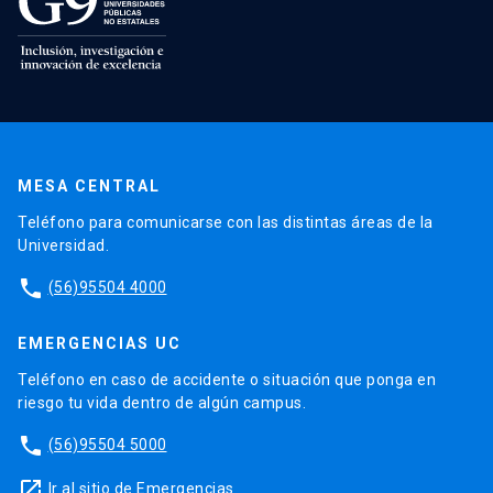
MESA CENTRAL
Teléfono para comunicarse con las distintas áreas de la
Universidad.
phone
(56)95504 4000
EMERGENCIAS UC
Teléfono en caso de accidente o situación que ponga en
riesgo tu vida dentro de algún campus.
phone
(56)95504 5000
launch
Ir al sitio de Emergencias