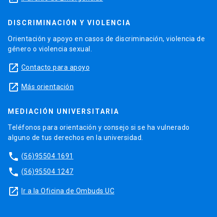
DISCRIMINACIÓN Y VIOLENCIA
Orientación y apoyo en casos de discriminación, violencia de
género o violencia sexual.
launch
Contacto para apoyo
launch
Más orientación
MEDIACIÓN UNIVERSITARIA
Teléfonos para orientación y consejo si se ha vulnerado
alguno de tus derechos en la universidad.
phone
(56)95504 1691
phone
(56)95504 1247
launch
Ir a la Oficina de Ombuds UC