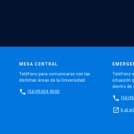
MESA CENTRAL
EMERGE
Teléfono para comunicarse con las
Teléfono e
distintas áreas de la Universidad.
situación 
dentro de
phone
(56)95504 4000
phone
(56)9
launch
Ir al 