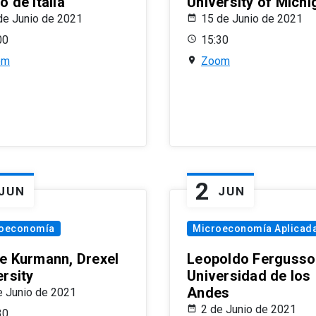
 de Italia
University of Michi
de Junio de 2021
15 de Junio de 2021
00
15:30
om
Zoom
2
JUN
JUN
oeconomía
Microeconomía Aplicad
e Kurmann, Drexel
Leopoldo Fergusso
ersity
Universidad de los
Andes
e Junio de 2021
2 de Junio de 2021
30