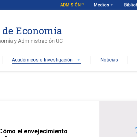
ADMISIÓN
Medios
arrow_drop_down
Biblio
o de Economía
nomía y Administración UC
Académicos e Investigación
Noticias
arrow_drop_down
 Cómo el envejecimiento