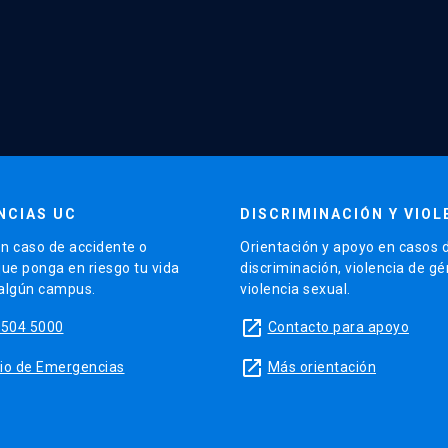
NCIAS UC
DISCRIMINACIÓN Y VIOL
n caso de accidente o
Orientación y apoyo en casos 
que ponga en riesgo tu vida
discriminación, violencia de g
 algún campus.
violencia sexual.
launch
5504 5000
Contacto para apoyo
launch
sitio de Emergencias
Más orientación