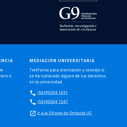
ENCIA
MEDIACIÓN UNIVERSITARIA
de
Teléfonos para orientación y consejo si
énero o
se ha vulnerado alguno de tus derechos
en la universidad.
phone
(56)95504 1691
phone
(56)95504 1247
launch
Ir a la Oficina de Ombuds UC