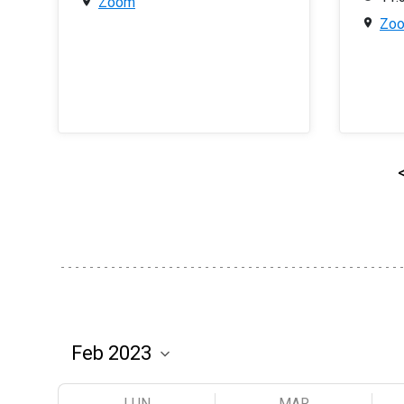
Zoom
Zo
LUN
MAR