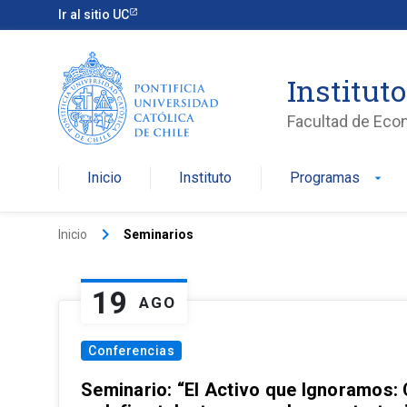
Ir al sitio UC
Institut
Facultad de Eco
Inicio
Instituto
Programas
arrow_drop_down
keyboard_arrow_right
Inicio
Seminarios
19
AGO
Conferencias
Seminario: “El Activo que Ignoramos: