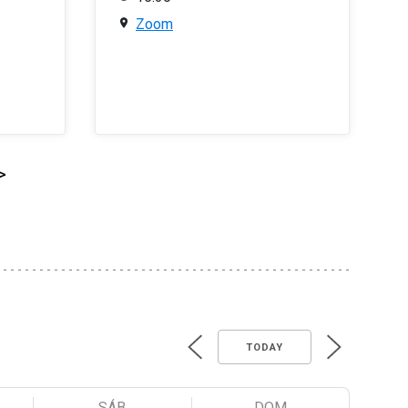
Zoom
>
TODAY
SÁB
DOM