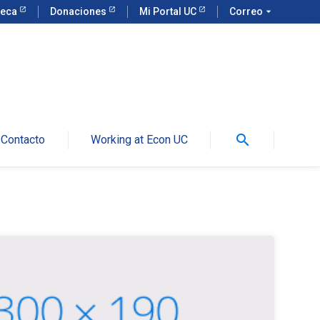
teca
Donaciones
Mi Portal UC
Correo
arrow_drop_down
search
Contacto
Working at Econ UC