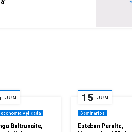
ia”
6
15
JUN
JUN
oeconomía Aplicada
Seminarios
nga Baltrunaite,
Esteban Peralta,