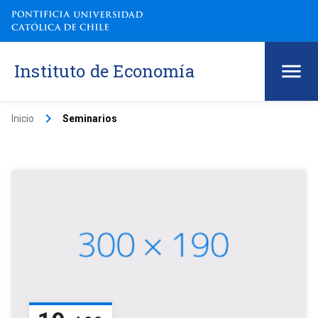
Instituto de Economía
keyboard_arrow_right
Inicio
Seminarios