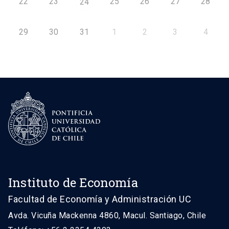
22
23
25
26
27
28
24
29
30
31
1
2
3
4
Instituto de Economía
Facultad de Economía y Administración UC
Avda. Vicuña Mackenna 4860, Macul. Santiago, Chile