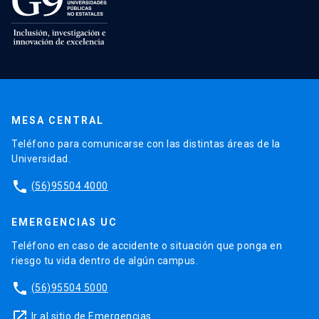
MESA CENTRAL
Teléfono para comunicarse con las distintas áreas de la
Universidad.
phone
(56)95504 4000
EMERGENCIAS UC
Teléfono en caso de accidente o situación que ponga en
riesgo tu vida dentro de algún campus.
phone
(56)95504 5000
launch
Ir al sitio de Emergencias