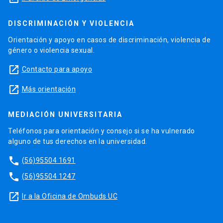
DISCRIMINACIÓN Y VIOLENCIA
Orientación y apoyo en casos de discriminación, violencia de
género o violencia sexual.
launch
Contacto para apoyo
launch
Más orientación
MEDIACIÓN UNIVERSITARIA
Teléfonos para orientación y consejo si se ha vulnerado
alguno de tus derechos en la universidad.
phone
(56)95504 1691
phone
(56)95504 1247
launch
Ir a la Oficina de Ombuds UC