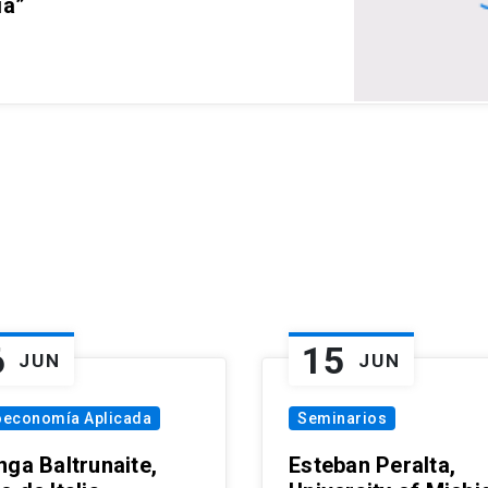
ia”
6
15
JUN
JUN
oeconomía Aplicada
Seminarios
nga Baltrunaite,
Esteban Peralta,