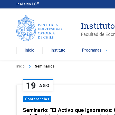
Ir al sitio UC
Institut
Facultad de Eco
Inicio
Instituto
Programas
arrow_drop_down
keyboard_arrow_right
Inicio
Seminarios
19
AGO
Conferencias
Seminario: “El Activo que Ignoramos: