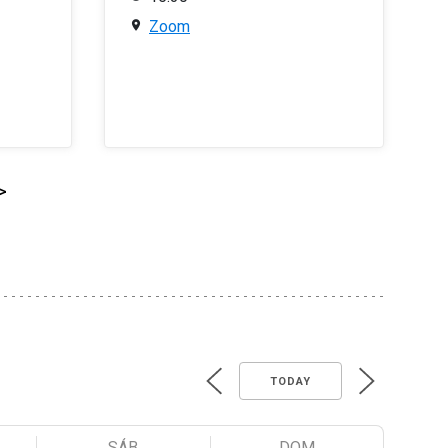
Zoom
>
TODAY
SÁB
DOM