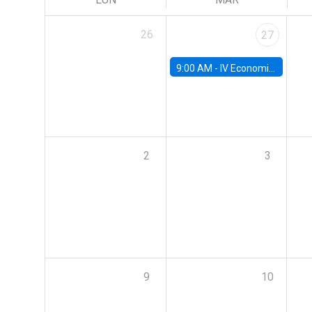
26
27
9:00 AM -
IV Economics Alumni Workshop
2
3
9
10