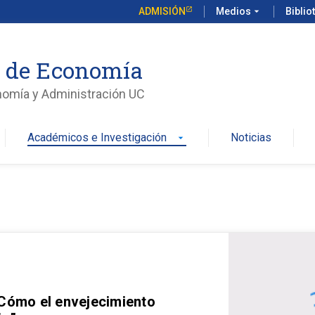
ADMISIÓN
Medios
arrow_drop_down
Biblio
o de Economía
nomía y Administración UC
Académicos e Investigación
Noticias
arrow_drop_down
 Cómo el envejecimiento