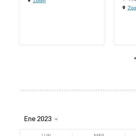
Zoom
Zo
LUN
MAR