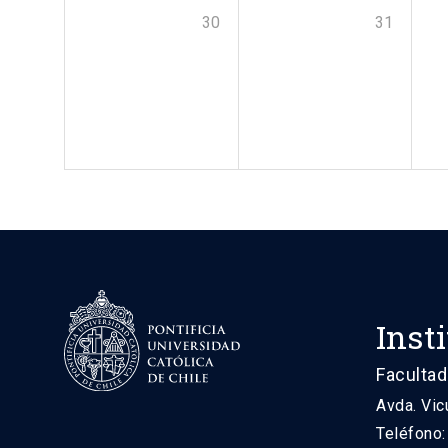
30
31
Inst
Facultad
Avda. Vic
Teléfono