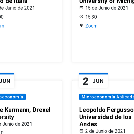
 de Italia
University of Michi
de Junio de 2021
15 de Junio de 2021
00
15:30
om
Zoom
2
JUN
JUN
oeconomía
Microeconomía Aplicad
e Kurmann, Drexel
Leopoldo Fergusso
ersity
Universidad de los
Andes
e Junio de 2021
2 de Junio de 2021
30