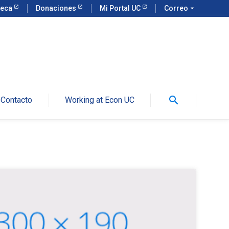
teca
Donaciones
Mi Portal UC
Correo
arrow_drop_down
search
Contacto
Working at Econ UC