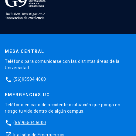
MESA CENTRAL
Teléfono para comunicarse con las distintas áreas de la
Universidad.
phone
(56)95504 4000
EMERGENCIAS UC
Teléfono en caso de accidente o situación que ponga en
riesgo tu vida dentro de algún campus.
phone
(56)95504 5000
launch
Ir al sitio de Emergencias