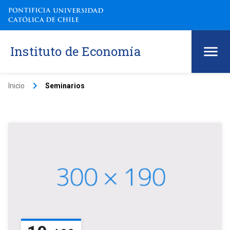
Instituto de Economía
keyboard_arrow_right
Inicio
Seminarios