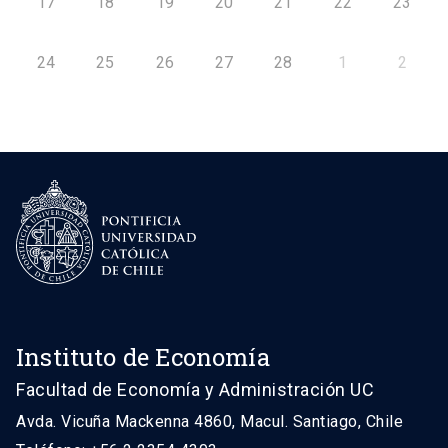
17
18
19
20
21
22
23
24
25
26
27
28
1
2
Instituto de Economía
Facultad de Economía y Administración UC
Avda. Vicuña Mackenna 4860, Macul. Santiago, Chile