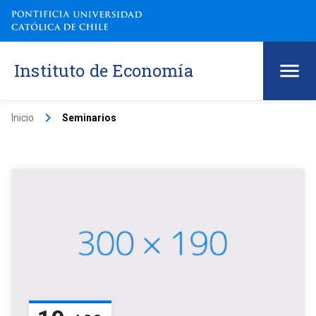
Instituto de Economía
keyboard_arrow_right
Inicio
Seminarios