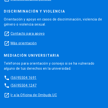
DISCRIMINACIÓN Y VIOLENCIA
Orientación y apoyo en casos de discriminación, violencia de
género o violencia sexual.
launch
Contacto para apoyo
launch
Más orientación
MEDIACIÓN UNIVERSITARIA
Teléfonos para orientación y consejo si se ha vulnerado
alguno de tus derechos en la universidad.
phone
(56)95504 1691
phone
(56)95504 1247
launch
Ir a la Oficina de Ombuds UC