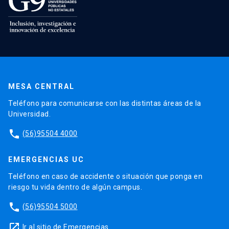
MESA CENTRAL
Teléfono para comunicarse con las distintas áreas de la
Universidad.
phone
(56)95504 4000
EMERGENCIAS UC
Teléfono en caso de accidente o situación que ponga en
riesgo tu vida dentro de algún campus.
phone
(56)95504 5000
launch
Ir al sitio de Emergencias