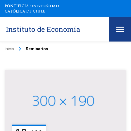
Instituto de Economía
keyboard_arrow_right
Inicio
Seminarios