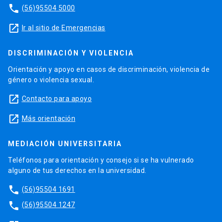
phone
(56)95504 5000
launch
Ir al sitio de Emergencias
DISCRIMINACIÓN Y VIOLENCIA
Orientación y apoyo en casos de discriminación, violencia de
género o violencia sexual.
launch
Contacto para apoyo
launch
Más orientación
MEDIACIÓN UNIVERSITARIA
Teléfonos para orientación y consejo si se ha vulnerado
alguno de tus derechos en la universidad.
phone
(56)95504 1691
phone
(56)95504 1247