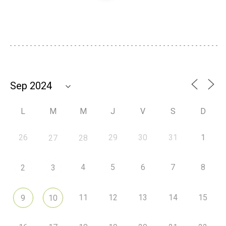
L
M
M
J
V
S
D
26
29
30
31
1
27
28
4
5
6
7
8
2
3
11
12
13
14
15
9
10