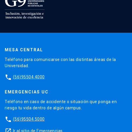
MESA CENTRAL
Teléfono para comunicarse con las distintas áreas de la
Universidad.
phone
(56)95504 4000
EMERGENCIAS UC
Teléfono en caso de accidente o situación que ponga en
riesgo tu vida dentro de algún campus.
phone
(56)95504 5000
launch
Ir al sitio de Emergencias