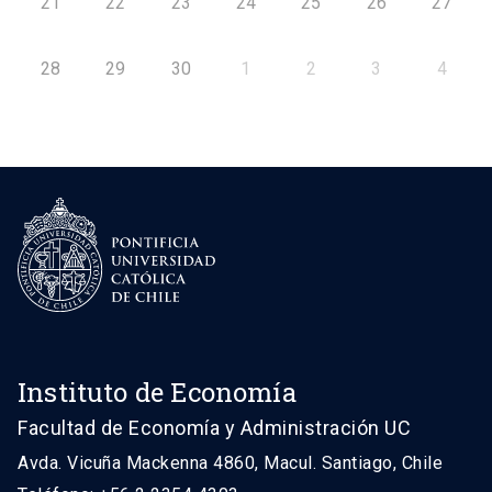
21
22
23
24
25
26
27
28
29
30
1
2
3
4
Instituto de Economía
Facultad de Economía y Administración UC
Avda. Vicuña Mackenna 4860, Macul. Santiago, Chile