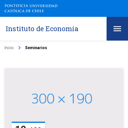
Instituto de Economía
keyboard_arrow_right
Inicio
Seminarios