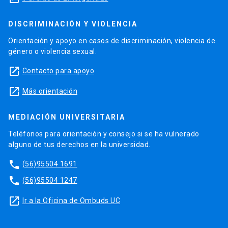
DISCRIMINACIÓN Y VIOLENCIA
Orientación y apoyo en casos de discriminación, violencia de
género o violencia sexual.
launch
Contacto para apoyo
launch
Más orientación
MEDIACIÓN UNIVERSITARIA
Teléfonos para orientación y consejo si se ha vulnerado
alguno de tus derechos en la universidad.
phone
(56)95504 1691
phone
(56)95504 1247
launch
Ir a la Oficina de Ombuds UC