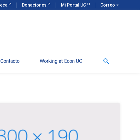
teca
Donaciones
Mi Portal UC
Correo
arrow_drop_down
search
Contacto
Working at Econ UC