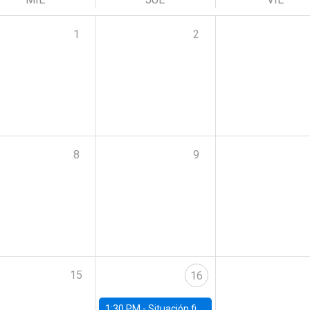
1
2
8
9
15
16
1:30 PM -
Situación fiscal: cierre 2025 y perspectivas de mediano plazo 2026–2030