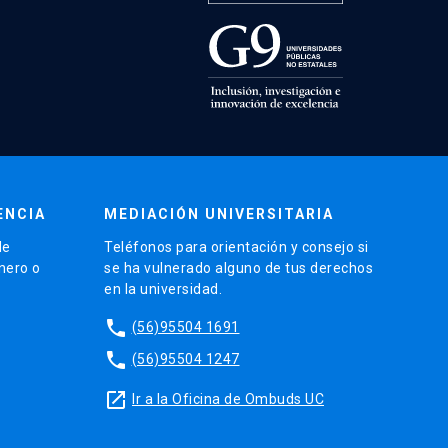
ENCIA
MEDIACIÓN UNIVERSITARIA
de
Teléfonos para orientación y consejo si
énero o
se ha vulnerado alguno de tus derechos
en la universidad.
phone
(56)95504 1691
phone
(56)95504 1247
launch
Ir a la Oficina de Ombuds UC