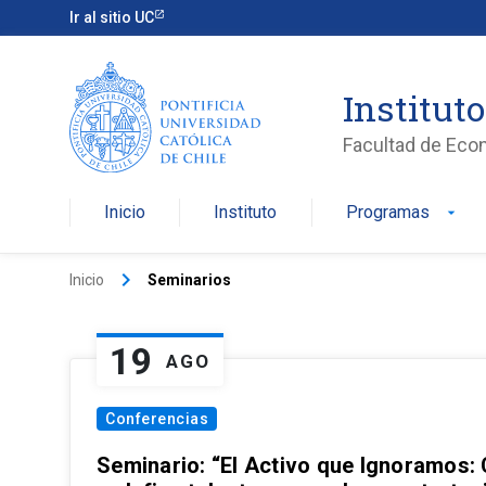
Ir al sitio UC
Institut
Facultad de Eco
Inicio
Instituto
Programas
arrow_drop_down
keyboard_arrow_right
Inicio
Seminarios
19
AGO
Conferencias
Seminario: “El Activo que Ignoramos: