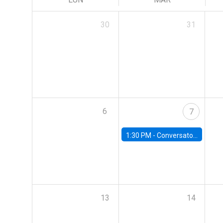
30
31
6
7
1:30 PM -
Conversatorio | Pobreza: La mirada de León XIV
13
14