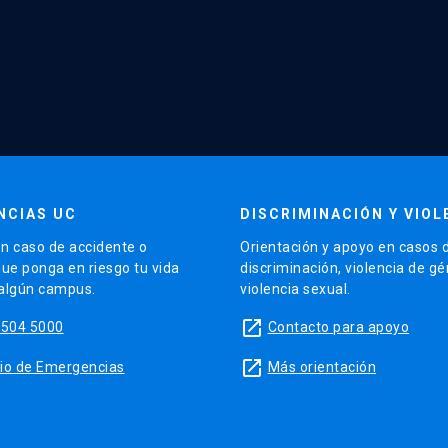
NCIAS UC
DISCRIMINACIÓN Y VIOL
n caso de accidente o
Orientación y apoyo en casos 
que ponga en riesgo tu vida
discriminación, violencia de g
 algún campus.
violencia sexual.
launch
5504 5000
Contacto para apoyo
launch
sitio de Emergencias
Más orientación