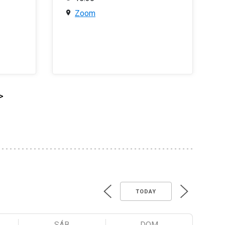
Zoom
>
TODAY
SÁB
DOM