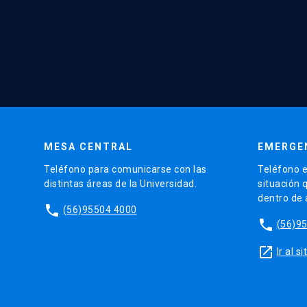
MESA CENTRAL
EMERGE
Teléfono para comunicarse con las
Teléfono e
distintas áreas de la Universidad.
situación 
dentro de
phone
(56)95504 4000
phone
(56)9
launch
Ir al 