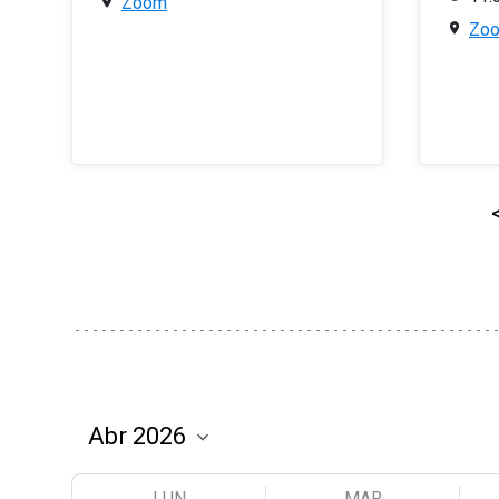
Zoom
Zo
LUN
MAR