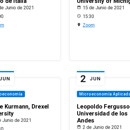
 de Italia
University of Michi
de Junio de 2021
15 de Junio de 2021
00
15:30
om
Zoom
2
JUN
JUN
oeconomía
Microeconomía Aplicad
e Kurmann, Drexel
Leopoldo Fergusso
ersity
Universidad de los
Andes
e Junio de 2021
2 de Junio de 2021
30