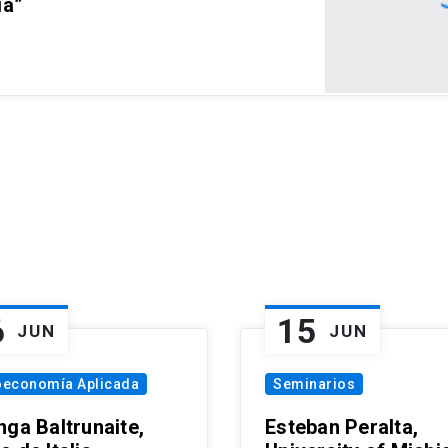
ia”
6
15
JUN
JUN
oeconomía Aplicada
Seminarios
nga Baltrunaite,
Esteban Peralta,