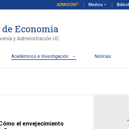
ADMISIÓN
Medios
arrow_drop_down
Biblio
o de Economía
nomía y Administración UC
Académicos e Investigación
Noticias
arrow_drop_down
 Cómo el envejecimiento