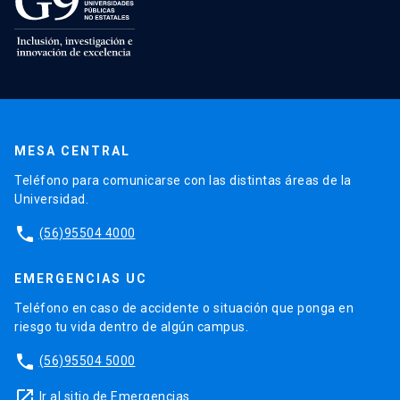
MESA CENTRAL
Teléfono para comunicarse con las distintas áreas de la
Universidad.
phone
(56)95504 4000
EMERGENCIAS UC
Teléfono en caso de accidente o situación que ponga en
riesgo tu vida dentro de algún campus.
phone
(56)95504 5000
launch
Ir al sitio de Emergencias