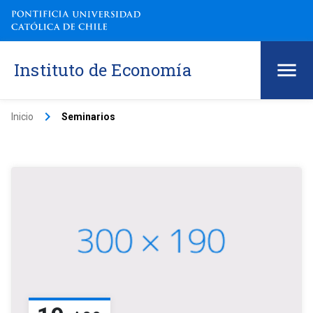
Instituto de Economía
keyboard_arrow_right
Inicio
Seminarios