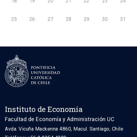
18
19
20
21
22
23
24
25
26
27
28
29
30
31
Instituto de Economía
Facultad de Economía y Administración UC
Avda. Vicuña Mackenna 4860, Macul. Santiago, Chile