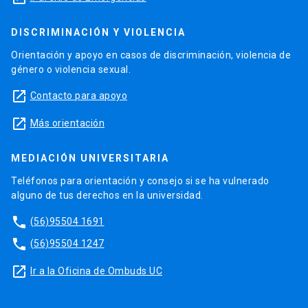
DISCRIMINACIÓN Y VIOLENCIA
Orientación y apoyo en casos de discriminación, violencia de
género o violencia sexual.
launch
Contacto para apoyo
launch
Más orientación
MEDIACIÓN UNIVERSITARIA
Teléfonos para orientación y consejo si se ha vulnerado
alguno de tus derechos en la universidad.
phone
(56)95504 1691
phone
(56)95504 1247
launch
Ir a la Oficina de Ombuds UC