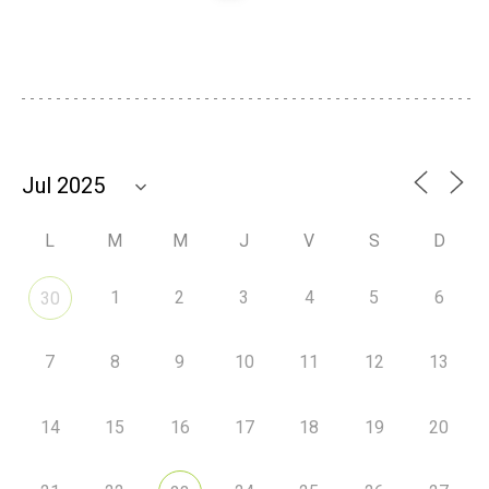
L
M
M
J
V
S
D
1
2
3
4
5
6
30
7
8
9
10
11
12
13
14
15
16
17
18
19
20