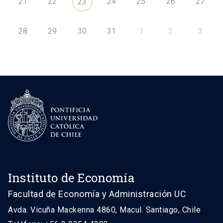
21
22
24
25
26
27
23
28
29
30
31
1
2
3
Instituto de Economía
Facultad de Economía y Administración UC
Avda. Vicuña Mackenna 4860, Macul. Santiago, Chile