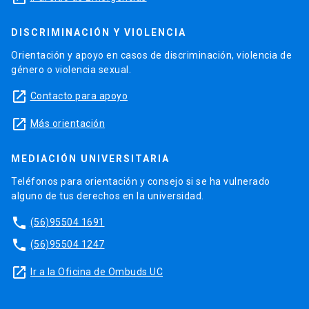
DISCRIMINACIÓN Y VIOLENCIA
Orientación y apoyo en casos de discriminación, violencia de
género o violencia sexual.
launch
Contacto para apoyo
launch
Más orientación
MEDIACIÓN UNIVERSITARIA
Teléfonos para orientación y consejo si se ha vulnerado
alguno de tus derechos en la universidad.
phone
(56)95504 1691
phone
(56)95504 1247
launch
Ir a la Oficina de Ombuds UC