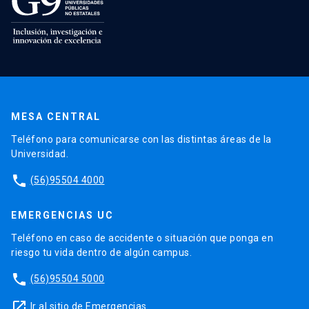
MESA CENTRAL
Teléfono para comunicarse con las distintas áreas de la
Universidad.
phone
(56)95504 4000
EMERGENCIAS UC
Teléfono en caso de accidente o situación que ponga en
riesgo tu vida dentro de algún campus.
phone
(56)95504 5000
launch
Ir al sitio de Emergencias