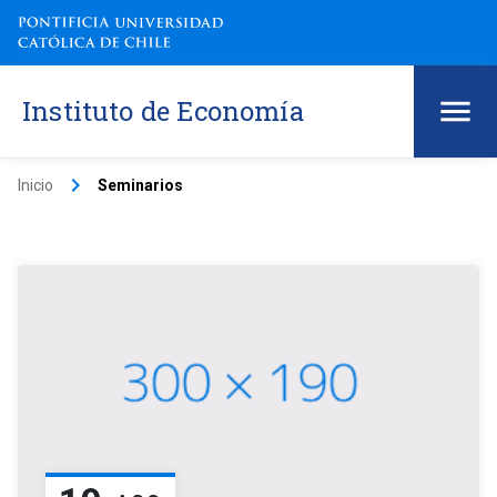
Instituto de Economía
keyboard_arrow_right
Inicio
Seminarios