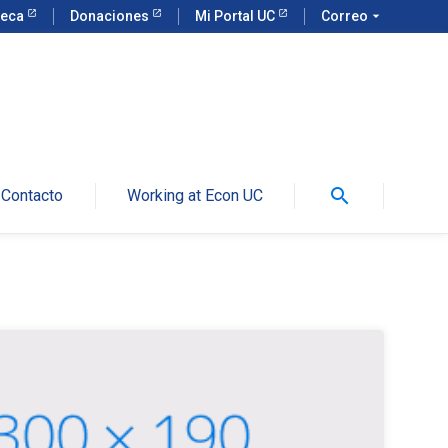
teca
Donaciones
Mi Portal UC
Correo
arrow_drop_down
search
Contacto
Working at Econ UC