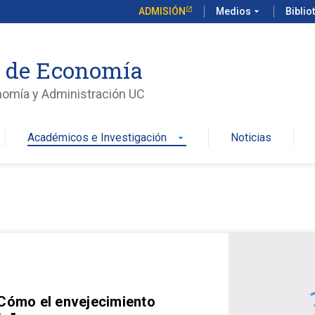
ADMISIÓN
Medios
arrow_drop_down
Biblio
o de Economía
nomía y Administración UC
Académicos e Investigación
Noticias
arrow_drop_down
 Cómo el envejecimiento