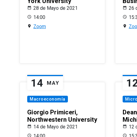
York University
Busi
28 de Mayo de 2021
26 
14:00
15:
Zoom
Zo
14
1
MAY
Macroeconomía
Micr
Giorgio Primiceri,
Dean
Northwestern University
Mich
14 de Mayo de 2021
12 
14:00
15: