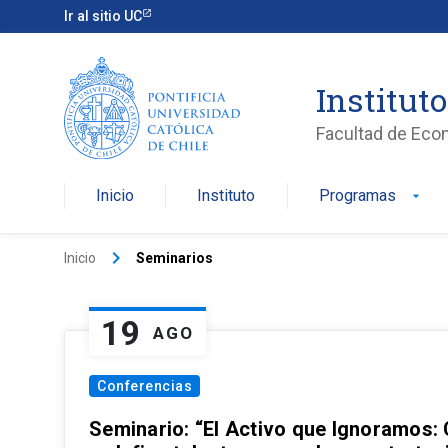
Ir al sitio UC
Institut
Facultad de Eco
Inicio
Instituto
Programas
arrow_drop_down
keyboard_arrow_right
Inicio
Seminarios
19
AGO
Conferencias
Seminario: “El Activo que Ignoramos: