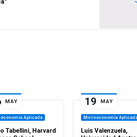
ia”
6
19
MAY
MAY
oeconomía Aplicada
Microeconomía Aplicad
o Tabellini, Harvard
Luis Valenzuela,