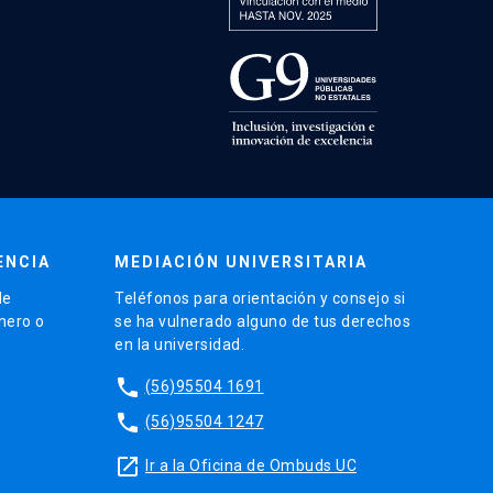
ENCIA
MEDIACIÓN UNIVERSITARIA
de
Teléfonos para orientación y consejo si
énero o
se ha vulnerado alguno de tus derechos
en la universidad.
phone
(56)95504 1691
phone
(56)95504 1247
launch
Ir a la Oficina de Ombuds UC