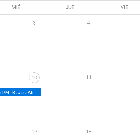
MIÉ
JUE
VIE
3
4
11
10
5 PM -
Beatriz Ahumada, PhD candidate, Universidad de Pittsburgh
17
18