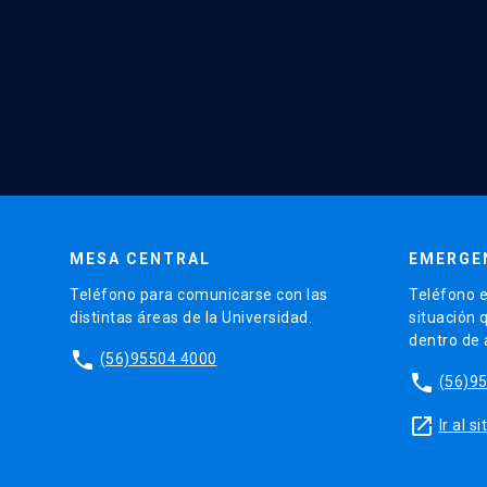
MESA CENTRAL
EMERGE
Teléfono para comunicarse con las
Teléfono e
distintas áreas de la Universidad.
situación 
dentro de
phone
(56)95504 4000
phone
(56)9
launch
Ir al 