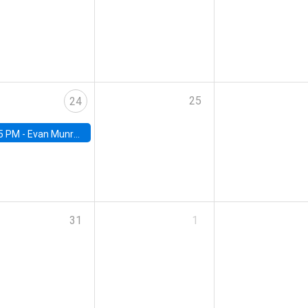
25
24
5 PM -
Evan Munro, Neyman Visiting Assistant Professor in the Department of Statistics at UC Berkeley
31
1