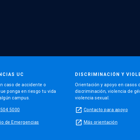
NCIAS UC
DISCRIMINACIÓN Y VIOL
n caso de accidente o
Orientación y apoyo en casos 
que ponga en riesgo tu vida
discriminación, violencia de g
 algún campus.
violencia sexual.
launch
5504 5000
Contacto para apoyo
launch
sitio de Emergencias
Más orientación