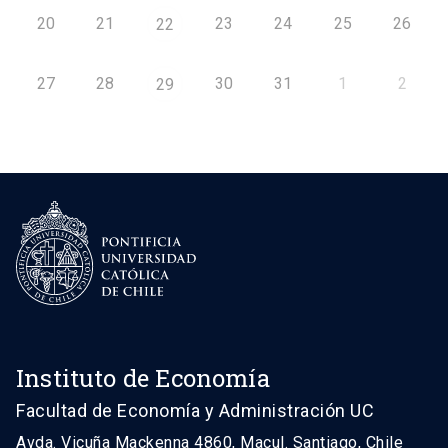
20
21
23
24
25
26
22
27
28
30
31
1
2
29
Instituto de Economía
Facultad de Economía y Administración UC
Avda. Vicuña Mackenna 4860, Macul. Santiago, Chile