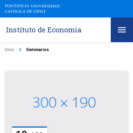
Instituto de Economía
keyboard_arrow_right
Inicio
Seminarios