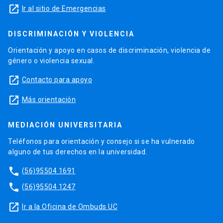
launch
Ir al sitio de Emergencias
DISCRIMINACIÓN Y VIOLENCIA
Orientación y apoyo en casos de discriminación, violencia de
género o violencia sexual.
launch
Contacto para apoyo
launch
Más orientación
MEDIACIÓN UNIVERSITARIA
Teléfonos para orientación y consejo si se ha vulnerado
alguno de tus derechos en la universidad.
phone
(56)95504 1691
phone
(56)95504 1247
launch
Ir a la Oficina de Ombuds UC