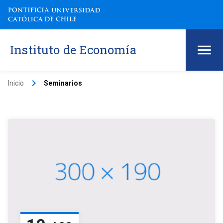
Instituto de Economía
keyboard_arrow_right
Inicio
Seminarios