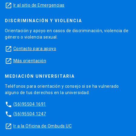
launch
Ir al sitio de Emergencias
DISCRIMINACIÓN Y VIOLENCIA
Orientación y apoyo en casos de discriminación, violencia de
género o violencia sexual.
launch
Contacto para apoyo
launch
Más orientación
MEDIACIÓN UNIVERSITARIA
Teléfonos para orientación y consejo si se ha vulnerado
alguno de tus derechos en la universidad.
phone
(56)95504 1691
phone
(56)95504 1247
launch
Ir a la Oficina de Ombuds UC