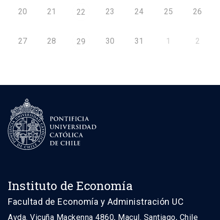
20
21
23
24
25
26
22
27
28
30
31
1
2
29
Instituto de Economía
Facultad de Economía y Administración UC
Avda. Vicuña Mackenna 4860, Macul. Santiago, Chile