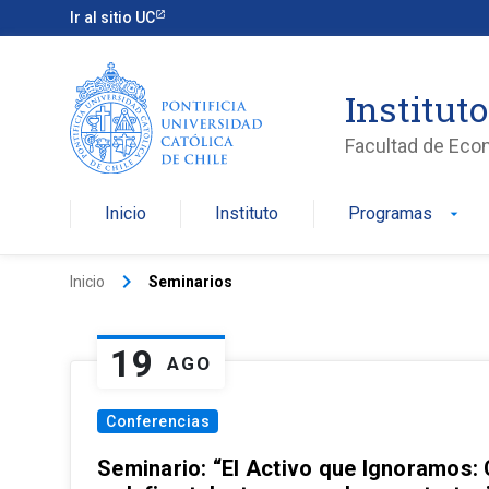
Ir al sitio UC
Institut
Facultad de Eco
Inicio
Instituto
Programas
arrow_drop_down
keyboard_arrow_right
Inicio
Seminarios
19
AGO
Conferencias
Seminario: “El Activo que Ignoramos: