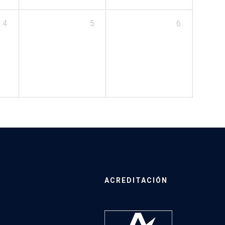
4
5
6
ACREDITACIÓN