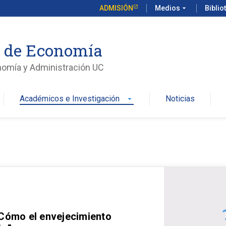
ADMISIÓN
Medios
arrow_drop_down
Biblio
o de Economía
nomía y Administración UC
Académicos e Investigación
Noticias
arrow_drop_down
 Cómo el envejecimiento