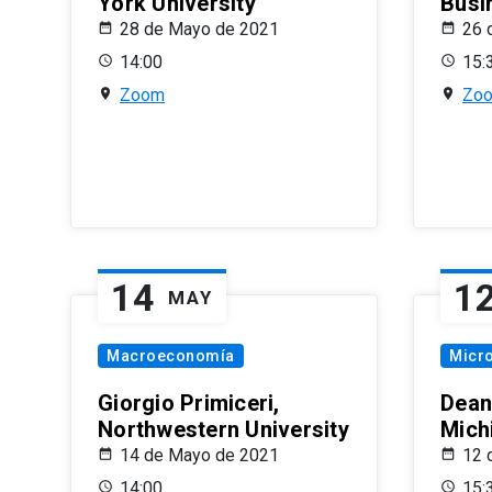
York University
Busi
28 de Mayo de 2021
26 
14:00
15:
Zoom
Zo
14
1
MAY
Macroeconomía
Micr
Giorgio Primiceri,
Dean
Northwestern University
Mich
14 de Mayo de 2021
12 
14:00
15: