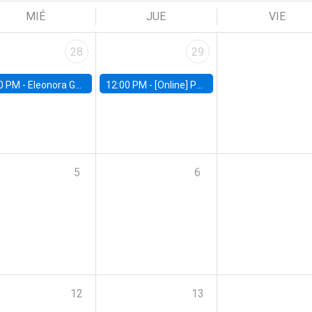
MIÉ
JUE
VIE
28
29
0 PM -
Eleonora Guarnieri, Exeter University
12:00 PM -
[Online] Pablo Slutzky, University of Maryland
5
6
12
13