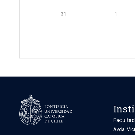
31
1
Inst
Facultad
Avda. Vic