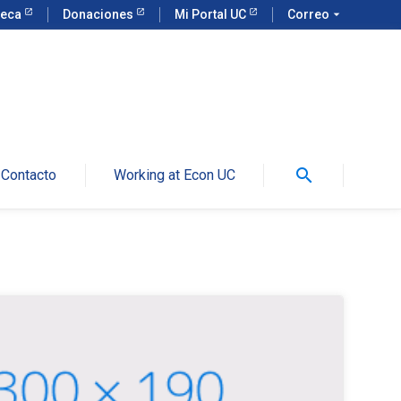
teca
Donaciones
Mi Portal UC
Correo
arrow_drop_down
search
Contacto
Working at Econ UC