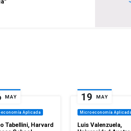
ia”
6
19
MAY
MAY
oeconomía Aplicada
Microeconomía Aplicad
o Tabellini, Harvard
Luis Valenzuela,