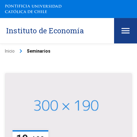
Instituto de Economía
keyboard_arrow_right
Inicio
Seminarios