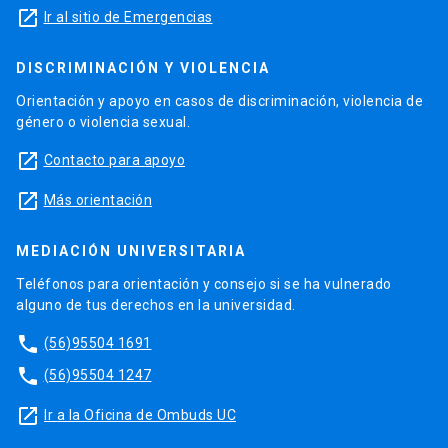
launch
Ir al sitio de Emergencias
DISCRIMINACIÓN Y VIOLENCIA
Orientación y apoyo en casos de discriminación, violencia de
género o violencia sexual.
launch
Contacto para apoyo
launch
Más orientación
MEDIACIÓN UNIVERSITARIA
Teléfonos para orientación y consejo si se ha vulnerado
alguno de tus derechos en la universidad.
phone
(56)95504 1691
phone
(56)95504 1247
launch
Ir a la Oficina de Ombuds UC