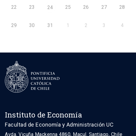
22
23
25
26
27
28
24
29
30
31
1
2
3
4
Instituto de Economía
Facultad de Economía y Administración UC
Avda. Vicuña Mackenna 4860, Macul. Santiago, Chile