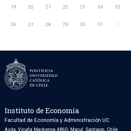
19
21
23
24
25
20
22
26
29
30
31
1
27
28
Instituto de Economía
Facultad de Economía y Administración UC
Avda. Vicuña Mackenna 4860, Macul. Santiago, Chile