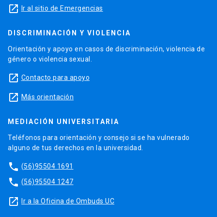
launch
Ir al sitio de Emergencias
DISCRIMINACIÓN Y VIOLENCIA
Orientación y apoyo en casos de discriminación, violencia de
género o violencia sexual.
launch
Contacto para apoyo
launch
Más orientación
MEDIACIÓN UNIVERSITARIA
Teléfonos para orientación y consejo si se ha vulnerado
alguno de tus derechos en la universidad.
phone
(56)95504 1691
phone
(56)95504 1247
launch
Ir a la Oficina de Ombuds UC