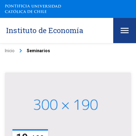
Instituto de Economía
keyboard_arrow_right
Inicio
Seminarios