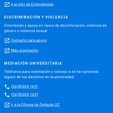
launch
Ir al sitio de Emergencias
DISCRIMINACIÓN Y VIOLENCIA
Orientación y apoyo en casos de discriminación, violencia de
género o violencia sexual.
launch
Contacto para apoyo
launch
Más orientación
MEDIACIÓN UNIVERSITARIA
Teléfonos para orientación y consejo si se ha vulnerado
alguno de tus derechos en la universidad.
phone
(56)95504 1691
phone
(56)95504 1247
launch
Ir a la Oficina de Ombuds UC