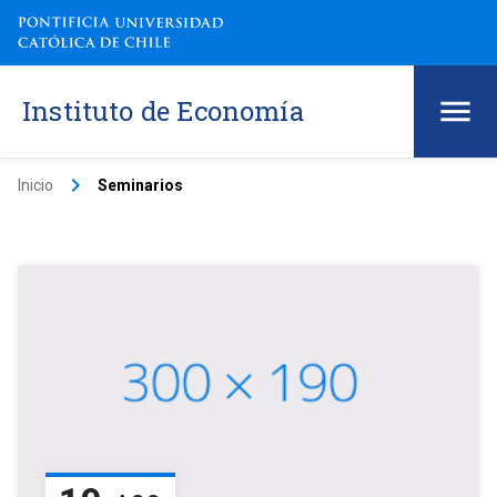
Instituto de Economía
keyboard_arrow_right
Inicio
Seminarios