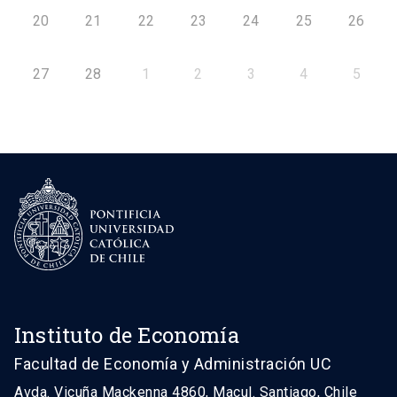
20
21
22
23
24
25
26
27
28
1
2
3
4
5
Instituto de Economía
Facultad de Economía y Administración UC
Avda. Vicuña Mackenna 4860, Macul. Santiago, Chile