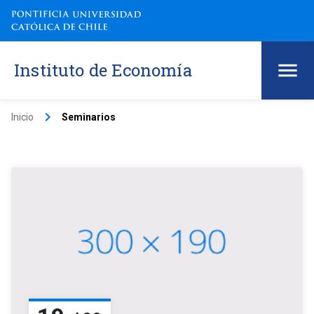
Instituto de Economía
keyboard_arrow_right
Inicio
Seminarios