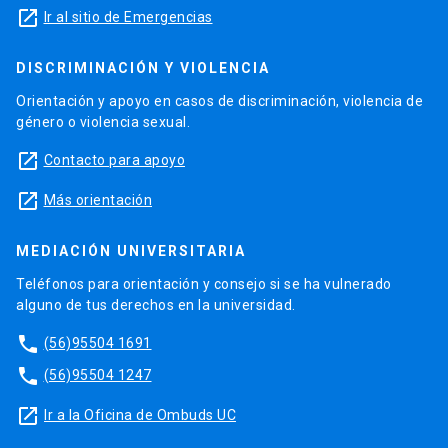
launch
Ir al sitio de Emergencias
DISCRIMINACIÓN Y VIOLENCIA
Orientación y apoyo en casos de discriminación, violencia de
género o violencia sexual.
launch
Contacto para apoyo
launch
Más orientación
MEDIACIÓN UNIVERSITARIA
Teléfonos para orientación y consejo si se ha vulnerado
alguno de tus derechos en la universidad.
phone
(56)95504 1691
phone
(56)95504 1247
launch
Ir a la Oficina de Ombuds UC