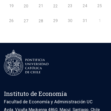
19
21
23
24
25
20
22
26
29
30
31
1
27
28
Instituto de Economía
Facultad de Economía y Administración UC
Avda. Vicuña Mackenna 4860, Macul. Santiago, Chile