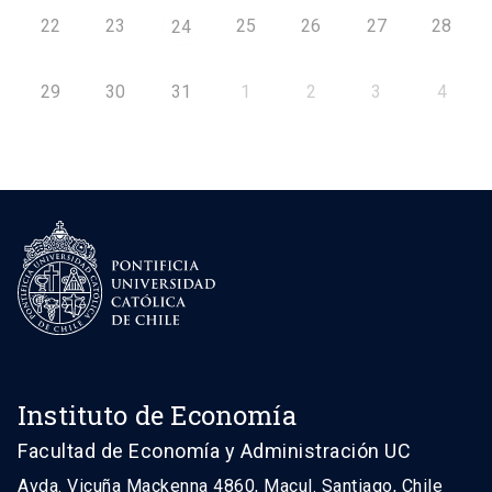
22
23
25
26
27
28
24
29
30
31
1
2
3
4
Instituto de Economía
Facultad de Economía y Administración UC
Avda. Vicuña Mackenna 4860, Macul. Santiago, Chile