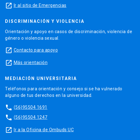
launch
Ir al sitio de Emergencias
DISCRIMINACIÓN Y VIOLENCIA
Orientación y apoyo en casos de discriminación, violencia de
género o violencia sexual.
launch
Contacto para apoyo
launch
Más orientación
MEDIACIÓN UNIVERSITARIA
Teléfonos para orientación y consejo si se ha vulnerado
alguno de tus derechos en la universidad.
phone
(56)95504 1691
phone
(56)95504 1247
launch
Ir a la Oficina de Ombuds UC