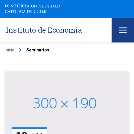
Instituto de Economía
keyboard_arrow_right
Inicio
Seminarios