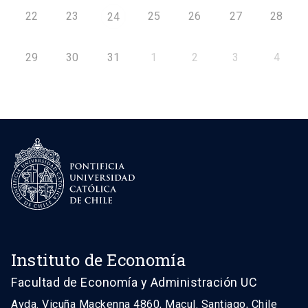
22
23
25
26
27
28
24
29
30
31
1
2
3
4
Instituto de Economía
Facultad de Economía y Administración UC
Avda. Vicuña Mackenna 4860, Macul. Santiago, Chile