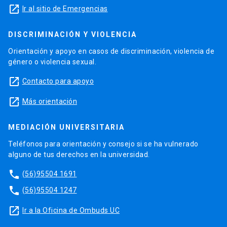
launch
Ir al sitio de Emergencias
DISCRIMINACIÓN Y VIOLENCIA
Orientación y apoyo en casos de discriminación, violencia de
género o violencia sexual.
launch
Contacto para apoyo
launch
Más orientación
MEDIACIÓN UNIVERSITARIA
Teléfonos para orientación y consejo si se ha vulnerado
alguno de tus derechos en la universidad.
phone
(56)95504 1691
phone
(56)95504 1247
launch
Ir a la Oficina de Ombuds UC