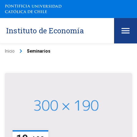
Instituto de Economía
keyboard_arrow_right
Inicio
Seminarios