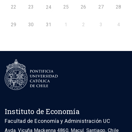
22
23
25
26
27
28
24
29
30
31
1
2
3
4
Instituto de Economía
Facultad de Economía y Administración UC
Avda. Vicuña Mackenna 4860, Macul. Santiago, Chile