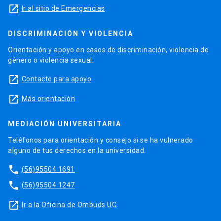
launch
Ir al sitio de Emergencias
DISCRIMINACIÓN Y VIOLENCIA
Orientación y apoyo en casos de discriminación, violencia de
género o violencia sexual.
launch
Contacto para apoyo
launch
Más orientación
MEDIACIÓN UNIVERSITARIA
Teléfonos para orientación y consejo si se ha vulnerado
alguno de tus derechos en la universidad.
phone
(56)95504 1691
phone
(56)95504 1247
launch
Ir a la Oficina de Ombuds UC