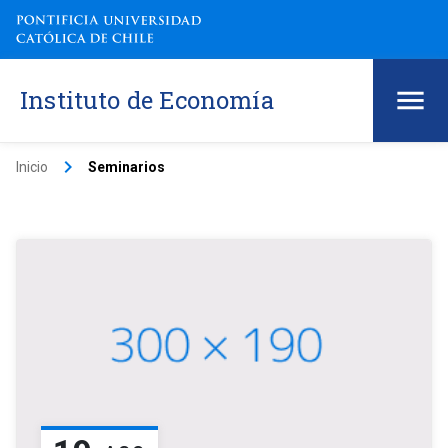
Instituto de Economía
keyboard_arrow_right
Inicio
Seminarios