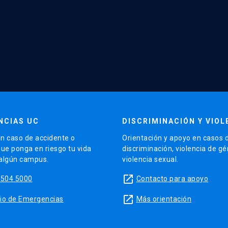
NCIAS UC
DISCRIMINACIÓN Y VIOL
n caso de accidente o
Orientación y apoyo en casos 
que ponga en riesgo tu vida
discriminación, violencia de g
 algún campus.
violencia sexual.
launch
5504 5000
Contacto para apoyo
launch
sitio de Emergencias
Más orientación