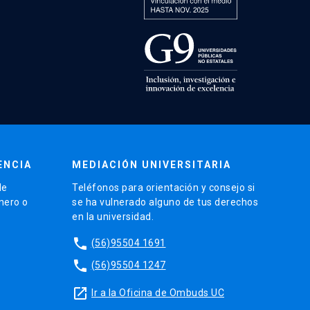
ENCIA
MEDIACIÓN UNIVERSITARIA
de
Teléfonos para orientación y consejo si
énero o
se ha vulnerado alguno de tus derechos
en la universidad.
phone
(56)95504 1691
phone
(56)95504 1247
launch
Ir a la Oficina de Ombuds UC