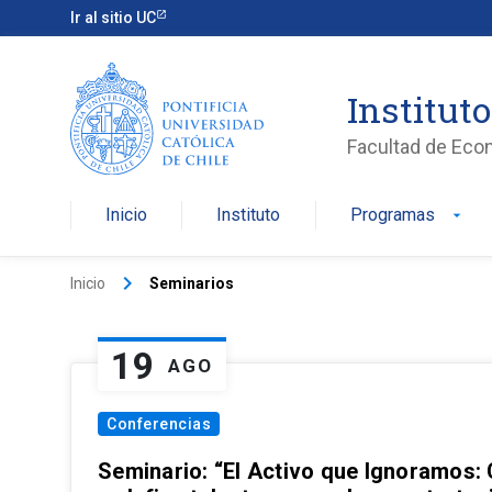
Ir al sitio UC
Institut
Facultad de Eco
Inicio
Instituto
Programas
arrow_drop_down
keyboard_arrow_right
Inicio
Seminarios
19
AGO
Conferencias
Seminario: “El Activo que Ignoramos: