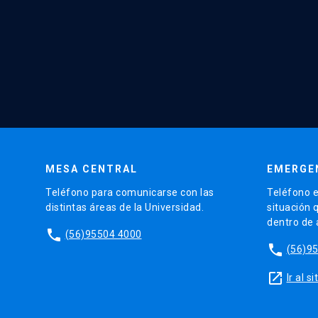
MESA CENTRAL
EMERGE
Teléfono para comunicarse con las
Teléfono e
distintas áreas de la Universidad.
situación 
dentro de
phone
(56)95504 4000
phone
(56)9
launch
Ir al 