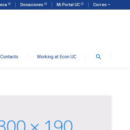
teca
Donaciones
Mi Portal UC
Correo
arrow_drop_down
search
Contacto
Working at Econ UC