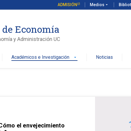
ADMISIÓN
Medios
arrow_drop_down
Biblio
o de Economía
nomía y Administración UC
Académicos e Investigación
Noticias
arrow_drop_down
 Cómo el envejecimiento