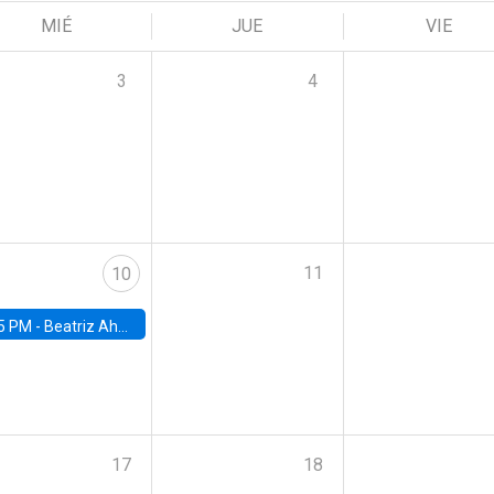
MIÉ
JUE
VIE
3
4
11
10
5 PM -
Beatriz Ahumada, PhD candidate, Universidad de Pittsburgh
17
18