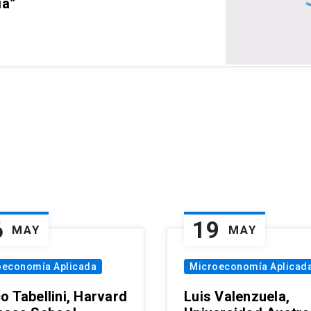
ia”
6
19
MAY
MAY
oeconomía Aplicada
Microeconomía Aplicad
o Tabellini, Harvard
Luis Valenzuela,