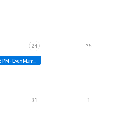
25
24
5 PM -
Evan Munro, Neyman Visiting Assistant Professor in the Department of Statistics at UC Berkeley
31
1