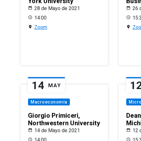
York University
Busi
28 de Mayo de 2021
26 
14:00
15:
Zoom
Zo
14
1
MAY
Macroeconomía
Micr
Giorgio Primiceri,
Dean
Northwestern University
Mich
14 de Mayo de 2021
12 
14:00
15: