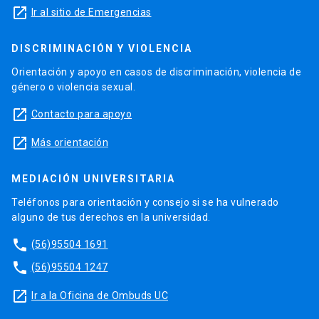
launch
Ir al sitio de Emergencias
DISCRIMINACIÓN Y VIOLENCIA
Orientación y apoyo en casos de discriminación, violencia de
género o violencia sexual.
launch
Contacto para apoyo
launch
Más orientación
MEDIACIÓN UNIVERSITARIA
Teléfonos para orientación y consejo si se ha vulnerado
alguno de tus derechos en la universidad.
phone
(56)95504 1691
phone
(56)95504 1247
launch
Ir a la Oficina de Ombuds UC