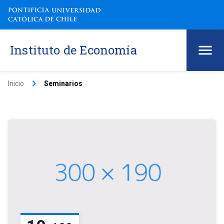
Instituto de Economía
keyboard_arrow_right
Inicio
Seminarios