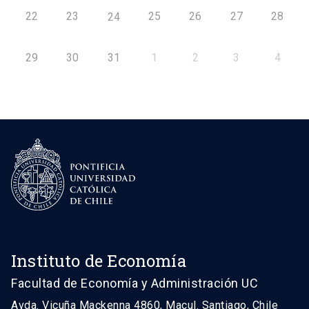
22
23
25
26
27
28
24
29
30
31
1
2
3
4
Instituto de Economía
Facultad de Economía y Administración UC
Avda. Vicuña Mackenna 4860, Macul. Santiago, Chile