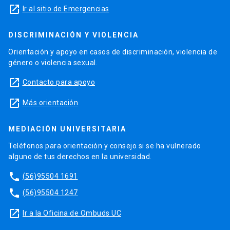
launch
Ir al sitio de Emergencias
DISCRIMINACIÓN Y VIOLENCIA
Orientación y apoyo en casos de discriminación, violencia de
género o violencia sexual.
launch
Contacto para apoyo
launch
Más orientación
MEDIACIÓN UNIVERSITARIA
Teléfonos para orientación y consejo si se ha vulnerado
alguno de tus derechos en la universidad.
phone
(56)95504 1691
phone
(56)95504 1247
launch
Ir a la Oficina de Ombuds UC