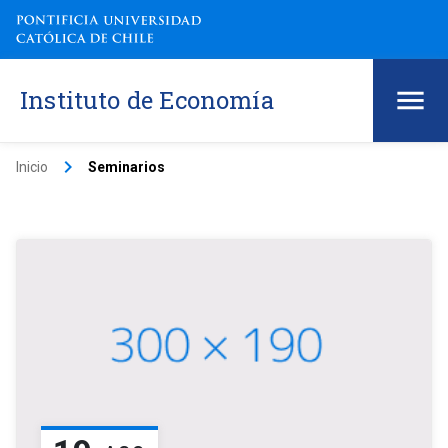
Instituto de Economía
keyboard_arrow_right
Inicio
Seminarios