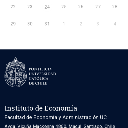
22
23
25
26
27
28
24
29
30
31
1
2
3
4
Instituto de Economía
Facultad de Economía y Administración UC
Avda. Vicuña Mackenna 4860, Macul. Santiago, Chile