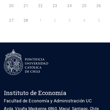
20
21
22
23
24
25
26
27
28
1
2
3
4
5
Instituto de Economía
Facultad de Economía y Administración UC
Avda. Vicuña Mackenna 4860, Macul. Santiago, Chile