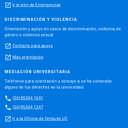
launch
Ir al sitio de Emergencias
DISCRIMINACIÓN Y VIOLENCIA
Orientación y apoyo en casos de discriminación, violencia de
género o violencia sexual.
launch
Contacto para apoyo
launch
Más orientación
MEDIACIÓN UNIVERSITARIA
Teléfonos para orientación y consejo si se ha vulnerado
alguno de tus derechos en la universidad.
phone
(56)95504 1691
phone
(56)95504 1247
launch
Ir a la Oficina de Ombuds UC