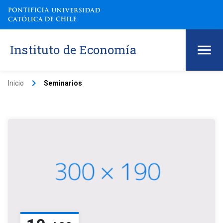
Instituto de Economía
keyboard_arrow_right
Inicio
Seminarios