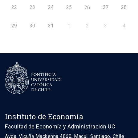
22
23
24
25
27
28
26
29
30
31
1
2
3
4
Instituto de Economía
Facultad de Economía y Administración UC
Avda. Vicuña Mackenna 4860, Macul. Santiago, Chile