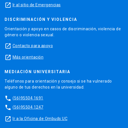
launch
Ir al sitio de Emergencias
DISCRIMINACIÓN Y VIOLENCIA
Orientación y apoyo en casos de discriminación, violencia de
género o violencia sexual.
launch
Contacto para apoyo
launch
Más orientación
MEDIACIÓN UNIVERSITARIA
Teléfonos para orientación y consejo si se ha vulnerado
alguno de tus derechos en la universidad.
phone
(56)95504 1691
phone
(56)95504 1247
launch
Ir a la Oficina de Ombuds UC