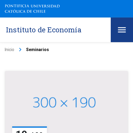
Instituto de Economía
keyboard_arrow_right
Inicio
Seminarios