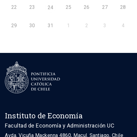
22
23
25
26
27
28
24
29
30
31
1
2
3
4
Instituto de Economía
Facultad de Economía y Administración UC
Avda. Vicuña Mackenna 4860, Macul. Santiago, Chile