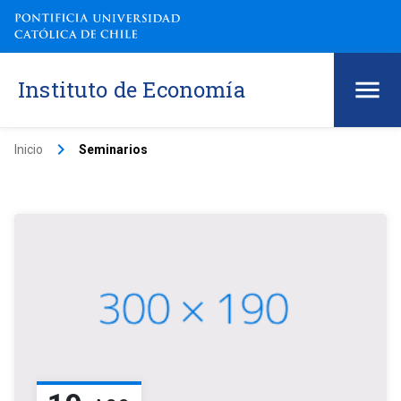
Instituto de Economía
keyboard_arrow_right
Inicio
Seminarios