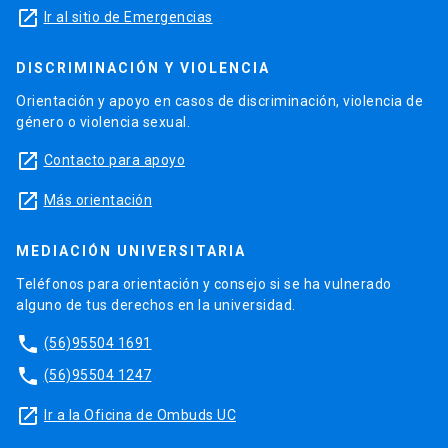
launch
Ir al sitio de Emergencias
DISCRIMINACIÓN Y VIOLENCIA
Orientación y apoyo en casos de discriminación, violencia de
género o violencia sexual.
launch
Contacto para apoyo
launch
Más orientación
MEDIACIÓN UNIVERSITARIA
Teléfonos para orientación y consejo si se ha vulnerado
alguno de tus derechos en la universidad.
phone
(56)95504 1691
phone
(56)95504 1247
launch
Ir a la Oficina de Ombuds UC