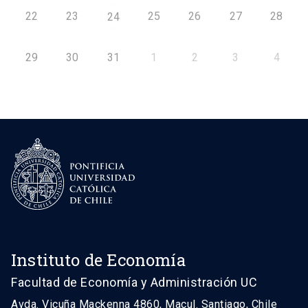
22
23
25
26
27
28
24
29
30
31
1
2
3
4
Instituto de Economía
Facultad de Economía y Administración UC
Avda. Vicuña Mackenna 4860, Macul. Santiago, Chile