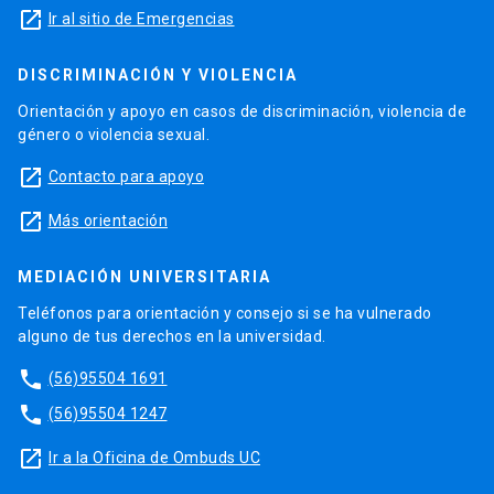
launch
Ir al sitio de Emergencias
DISCRIMINACIÓN Y VIOLENCIA
Orientación y apoyo en casos de discriminación, violencia de
género o violencia sexual.
launch
Contacto para apoyo
launch
Más orientación
MEDIACIÓN UNIVERSITARIA
Teléfonos para orientación y consejo si se ha vulnerado
alguno de tus derechos en la universidad.
phone
(56)95504 1691
phone
(56)95504 1247
launch
Ir a la Oficina de Ombuds UC