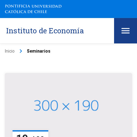
Instituto de Economía
keyboard_arrow_right
Inicio
Seminarios