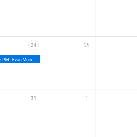
25
24
5 PM -
Evan Munro, Neyman Visiting Assistant Professor in the Department of Statistics at UC Berkeley
31
1