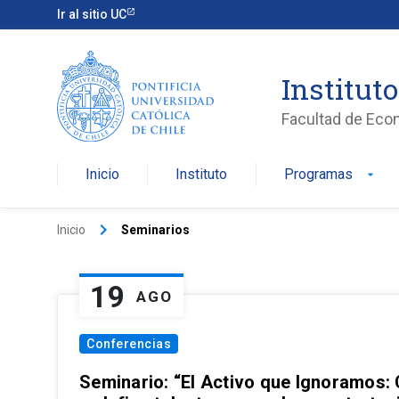
Ir al sitio UC
Institut
Facultad de Eco
Inicio
Instituto
Programas
arrow_drop_down
keyboard_arrow_right
Inicio
Seminarios
19
AGO
Conferencias
Seminario: “El Activo que Ignoramos: