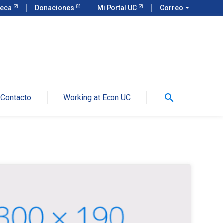
teca
Donaciones
Mi Portal UC
Correo
arrow_drop_down
search
Contacto
Working at Econ UC