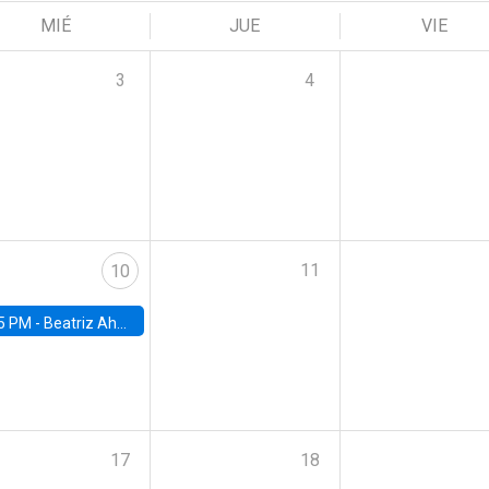
MIÉ
JUE
VIE
3
4
11
10
5 PM -
Beatriz Ahumada, PhD candidate, Universidad de Pittsburgh
17
18