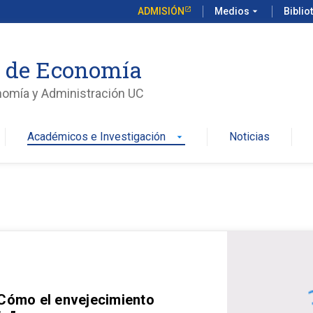
ADMISIÓN
Medios
arrow_drop_down
Biblio
o de Economía
nomía y Administración UC
Académicos e Investigación
Noticias
arrow_drop_down
 Cómo el envejecimiento