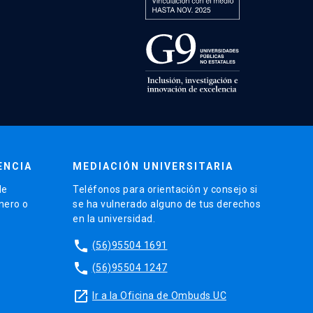
ENCIA
MEDIACIÓN UNIVERSITARIA
de
Teléfonos para orientación y consejo si
énero o
se ha vulnerado alguno de tus derechos
en la universidad.
phone
(56)95504 1691
phone
(56)95504 1247
launch
Ir a la Oficina de Ombuds UC