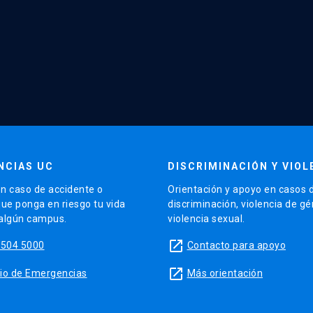
NCIAS UC
DISCRIMINACIÓN Y VIOL
n caso de accidente o
Orientación y apoyo en casos 
que ponga en riesgo tu vida
discriminación, violencia de g
 algún campus.
violencia sexual.
launch
5504 5000
Contacto para apoyo
launch
sitio de Emergencias
Más orientación