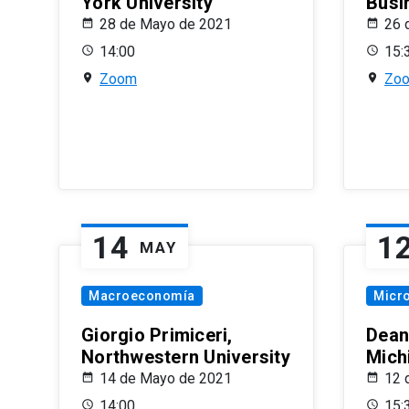
York University
Busi
28 de Mayo de 2021
26 
14:00
15:
Zoom
Zo
14
1
MAY
Macroeconomía
Micr
Giorgio Primiceri,
Dean
Northwestern University
Mich
14 de Mayo de 2021
12 
14:00
15: