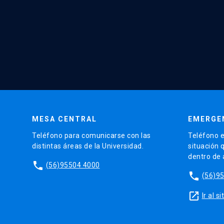
MESA CENTRAL
EMERGE
Teléfono para comunicarse con las
Teléfono e
distintas áreas de la Universidad.
situación 
dentro de
phone
(56)95504 4000
phone
(56)9
launch
Ir al 