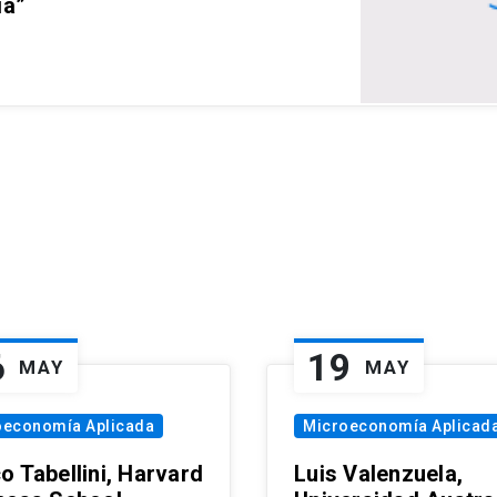
ia”
6
19
MAY
MAY
oeconomía Aplicada
Microeconomía Aplicad
o Tabellini, Harvard
Luis Valenzuela,