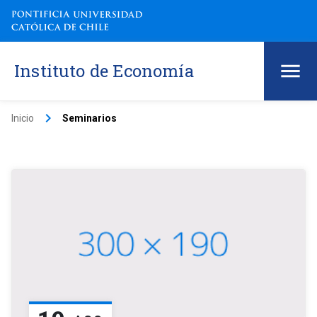
Instituto de Economía
keyboard_arrow_right
Inicio
Seminarios