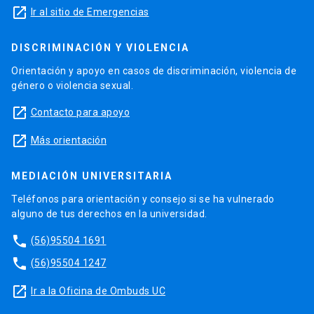
launch
Ir al sitio de Emergencias
DISCRIMINACIÓN Y VIOLENCIA
Orientación y apoyo en casos de discriminación, violencia de
género o violencia sexual.
launch
Contacto para apoyo
launch
Más orientación
MEDIACIÓN UNIVERSITARIA
Teléfonos para orientación y consejo si se ha vulnerado
alguno de tus derechos en la universidad.
phone
(56)95504 1691
phone
(56)95504 1247
launch
Ir a la Oficina de Ombuds UC