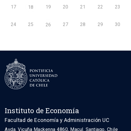
17
19
20
21
22
23
18
24
25
27
28
29
30
26
Instituto de Economía
Facultad de Economía y Administración UC
Avda. Vicuña Mackenna 4860, Macul. Santiago, Chile