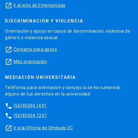
launch
Ir al sitio de Emergencias
DISCRIMINACIÓN Y VIOLENCIA
Orientación y apoyo en casos de discriminación, violencia de
género o violencia sexual.
launch
Contacto para apoyo
launch
Más orientación
MEDIACIÓN UNIVERSITARIA
Teléfonos para orientación y consejo si se ha vulnerado
alguno de tus derechos en la universidad.
phone
(56)95504 1691
phone
(56)95504 1247
launch
Ir a la Oficina de Ombuds UC