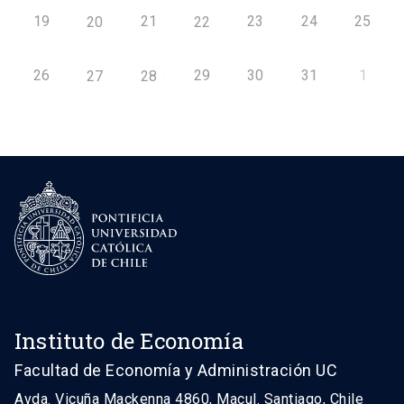
19
21
23
24
25
20
22
26
29
30
31
1
27
28
Instituto de Economía
Facultad de Economía y Administración UC
Avda. Vicuña Mackenna 4860, Macul. Santiago, Chile