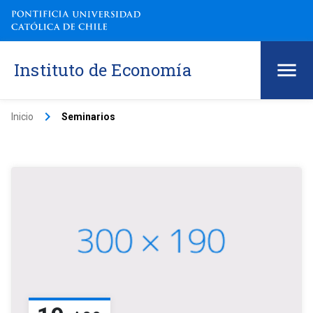
Instituto de Economía
keyboard_arrow_right
Inicio
Seminarios