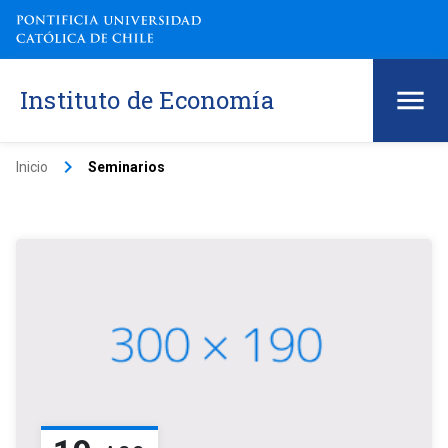
Instituto de Economía
keyboard_arrow_right
Inicio
Seminarios