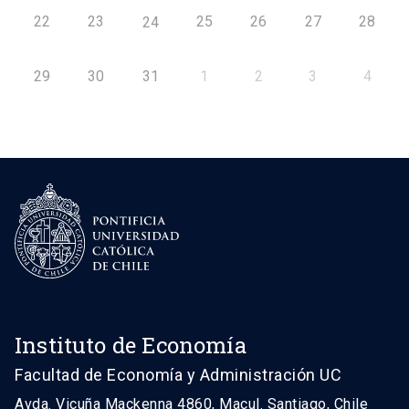
22
23
25
26
27
28
24
29
30
31
1
2
3
4
Instituto de Economía
Facultad de Economía y Administración UC
Avda. Vicuña Mackenna 4860, Macul. Santiago, Chile