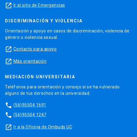
launch
Ir al sitio de Emergencias
DISCRIMINACIÓN Y VIOLENCIA
Orientación y apoyo en casos de discriminación, violencia de
género o violencia sexual.
launch
Contacto para apoyo
launch
Más orientación
MEDIACIÓN UNIVERSITARIA
Teléfonos para orientación y consejo si se ha vulnerado
alguno de tus derechos en la universidad.
phone
(56)95504 1691
phone
(56)95504 1247
launch
Ir a la Oficina de Ombuds UC