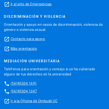
launch
Ir al sitio de Emergencias
DISCRIMINACIÓN Y VIOLENCIA
Orientación y apoyo en casos de discriminación, violencia de
género o violencia sexual.
launch
Contacto para apoyo
launch
Más orientación
MEDIACIÓN UNIVERSITARIA
Teléfonos para orientación y consejo si se ha vulnerado
alguno de tus derechos en la universidad.
phone
(56)95504 1691
phone
(56)95504 1247
launch
Ir a la Oficina de Ombuds UC