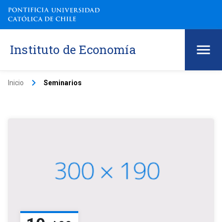
Instituto de Economía
keyboard_arrow_right
Inicio
Seminarios