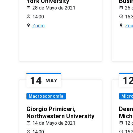
York University
Busi
28 de Mayo de 2021
26 
14:00
15:
Zoom
Zo
14
1
MAY
Macroeconomía
Micr
Giorgio Primiceri,
Dean
Northwestern University
Mich
14 de Mayo de 2021
12 
14:00
15: