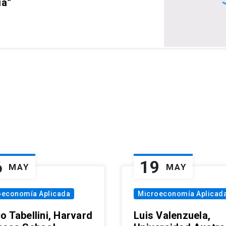
ia”
6
19
MAY
MAY
oeconomía Aplicada
Microeconomía Aplicad
o Tabellini, Harvard
Luis Valenzuela,