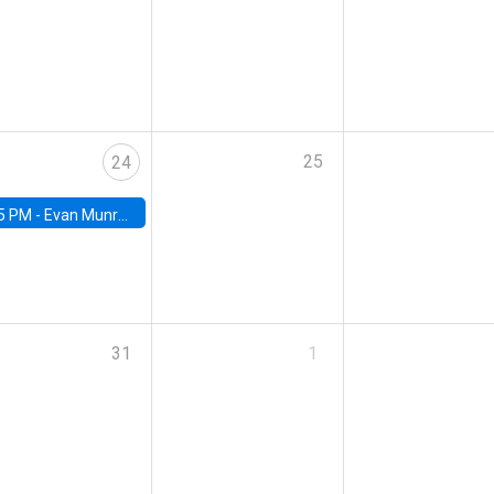
25
24
5 PM -
Evan Munro, Neyman Visiting Assistant Professor in the Department of Statistics at UC Berkeley
31
1