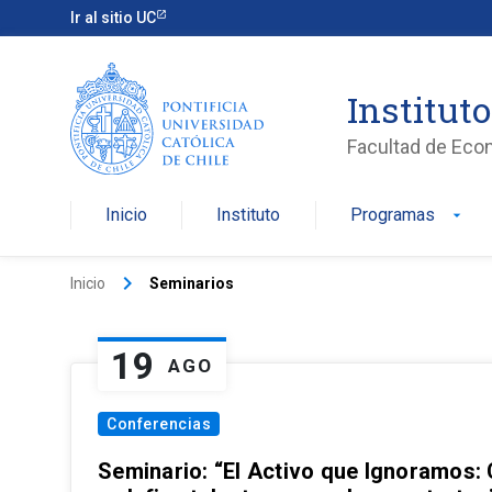
Ir al sitio UC
Institut
Facultad de Eco
Inicio
Instituto
Programas
arrow_drop_down
keyboard_arrow_right
Inicio
Seminarios
19
AGO
Conferencias
Seminario: “El Activo que Ignoramos: