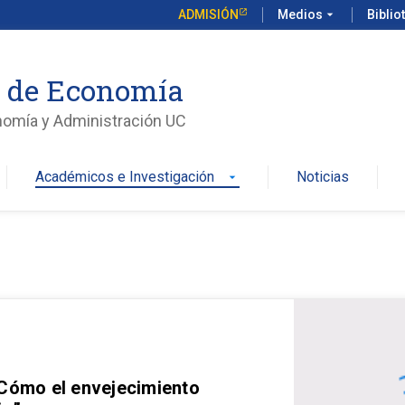
ADMISIÓN
Medios
arrow_drop_down
Biblio
o de Economía
nomía y Administración UC
Académicos e Investigación
Noticias
arrow_drop_down
 Cómo el envejecimiento