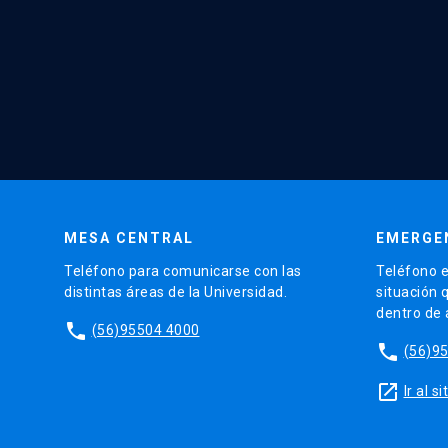
MESA CENTRAL
EMERGE
Teléfono para comunicarse con las
Teléfono e
distintas áreas de la Universidad.
situación 
dentro de
phone
(56)95504 4000
phone
(56)9
launch
Ir al 