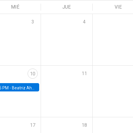
MIÉ
JUE
VIE
3
4
11
10
5 PM -
Beatriz Ahumada, PhD candidate, Universidad de Pittsburgh
17
18