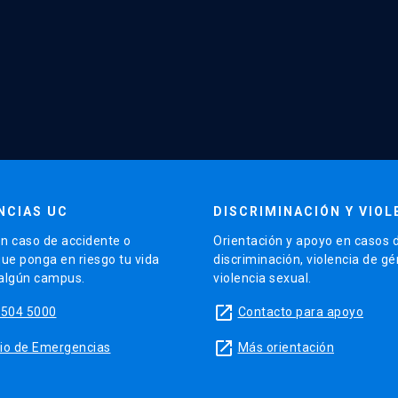
NCIAS UC
DISCRIMINACIÓN Y VIOL
n caso de accidente o
Orientación y apoyo en casos 
que ponga en riesgo tu vida
discriminación, violencia de g
 algún campus.
violencia sexual.
launch
5504 5000
Contacto para apoyo
launch
sitio de Emergencias
Más orientación