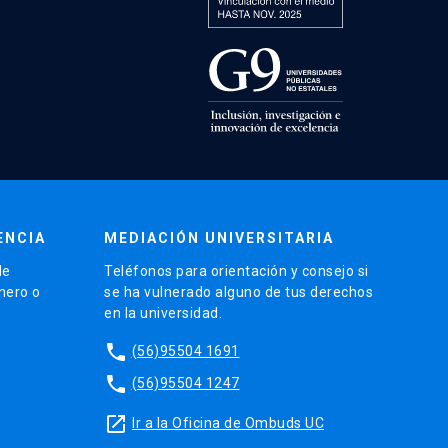
ENCIA
MEDIACIÓN UNIVERSITARIA
de
Teléfonos para orientación y consejo si
énero o
se ha vulnerado alguno de tus derechos
en la universidad.
phone
(56)95504 1691
phone
(56)95504 1247
launch
Ir a la Oficina de Ombuds UC