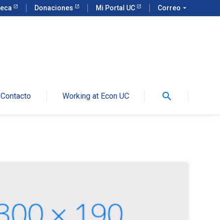
teca
Donaciones
Mi Portal UC
Correo
arrow_drop_down
search
Contacto
Working at Econ UC