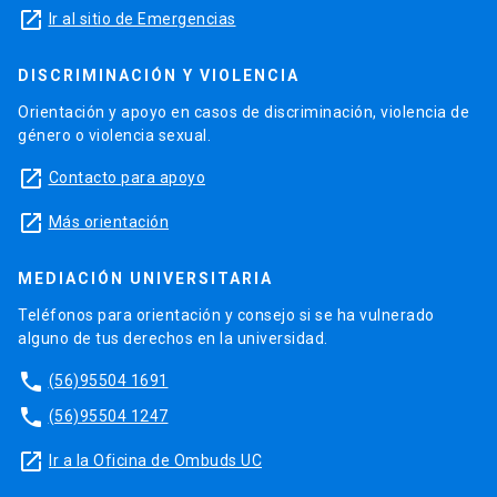
launch
Ir al sitio de Emergencias
DISCRIMINACIÓN Y VIOLENCIA
Orientación y apoyo en casos de discriminación, violencia de
género o violencia sexual.
launch
Contacto para apoyo
launch
Más orientación
MEDIACIÓN UNIVERSITARIA
Teléfonos para orientación y consejo si se ha vulnerado
alguno de tus derechos en la universidad.
phone
(56)95504 1691
phone
(56)95504 1247
launch
Ir a la Oficina de Ombuds UC