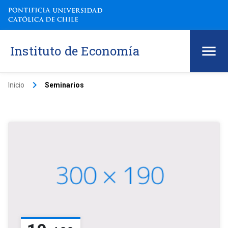
Instituto de Economía
keyboard_arrow_right
Inicio
Seminarios