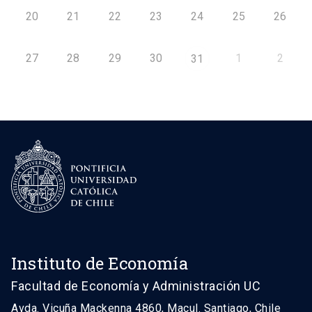
20
21
22
23
24
25
26
27
28
29
30
1
2
31
Instituto de Economía
Facultad de Economía y Administración UC
Avda. Vicuña Mackenna 4860, Macul. Santiago, Chile