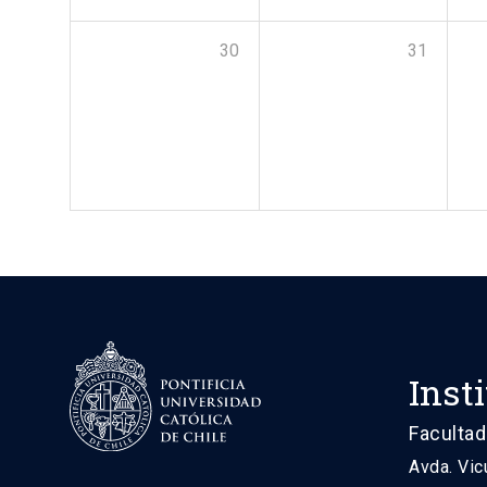
30
31
Inst
Facultad
Avda. Vic