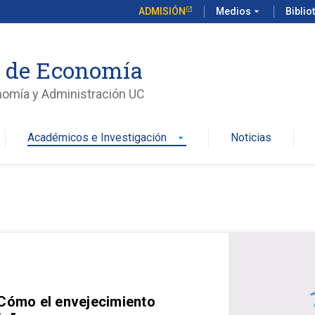
ADMISIÓN
Medios
arrow_drop_down
Biblio
o de Economía
nomía y Administración UC
Académicos e Investigación
Noticias
arrow_drop_down
 Cómo el envejecimiento