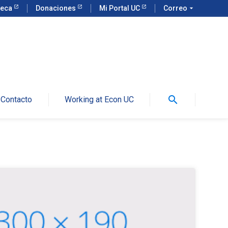
teca
Donaciones
Mi Portal UC
Correo
arrow_drop_down
search
Contacto
Working at Econ UC