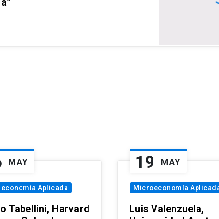
ia”
6
19
MAY
MAY
oeconomía Aplicada
Microeconomía Aplicad
o Tabellini, Harvard
Luis Valenzuela,