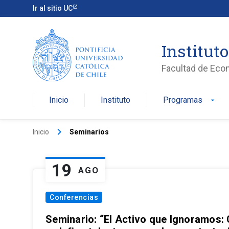
Ir al sitio UC
Institut
Facultad de Eco
Inicio
Instituto
Programas
arrow_drop_down
keyboard_arrow_right
Inicio
Seminarios
19
AGO
Conferencias
Seminario: “El Activo que Ignoramos: