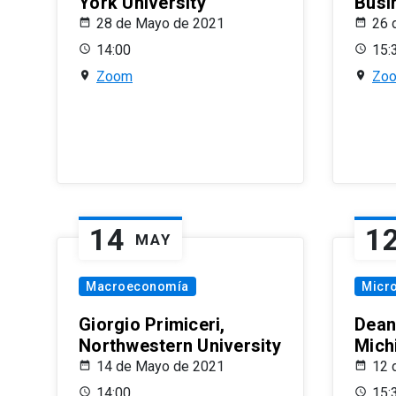
York University
Busi
28 de Mayo de 2021
26 
14:00
15:
Zoom
Zo
14
1
MAY
Macroeconomía
Micr
Giorgio Primiceri,
Dean
Northwestern University
Mich
14 de Mayo de 2021
12 
14:00
15: