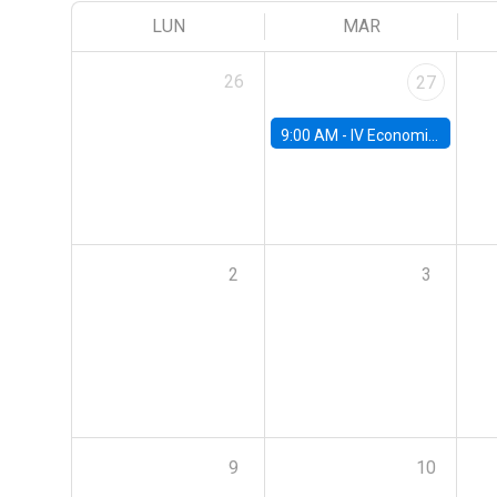
LUN
MAR
26
27
9:00 AM -
IV Economics Alumni Workshop
2
3
9
10