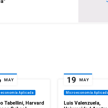
ia”
6
19
MAY
MAY
oeconomía Aplicada
Microeconomía Aplicad
o Tabellini, Harvard
Luis Valenzuela,