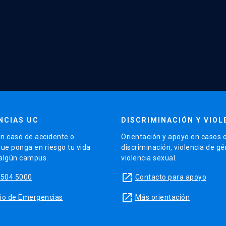
NCIAS UC
DISCRIMINACIÓN Y VIOL
n caso de accidente o
Orientación y apoyo en casos 
que ponga en riesgo tu vida
discriminación, violencia de g
 algún campus.
violencia sexual.
launch
5504 5000
Contacto para apoyo
launch
sitio de Emergencias
Más orientación