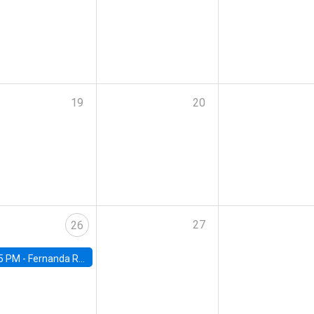
19
20
27
26
5 PM -
Fernanda Rojas Ampuero, University of Wisconsin-Madison