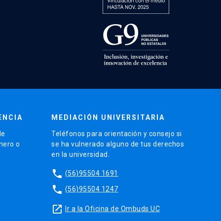
ENCIA
MEDIACIÓN UNIVERSITARIA
de
Teléfonos para orientación y consejo si
énero o
se ha vulnerado alguno de tus derechos
en la universidad.
phone
(56)95504 1691
phone
(56)95504 1247
launch
Ir a la Oficina de Ombuds UC