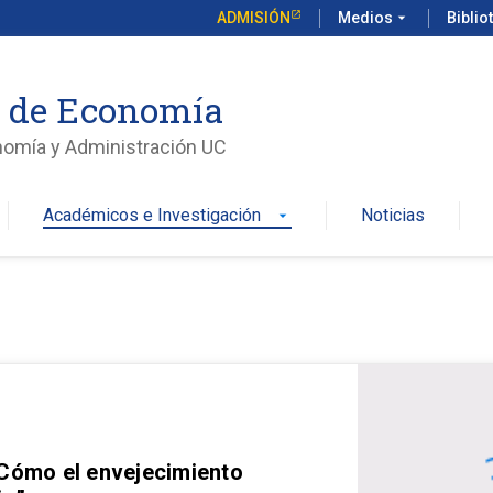
ADMISIÓN
Medios
arrow_drop_down
Biblio
o de Economía
nomía y Administración UC
Académicos e Investigación
Noticias
arrow_drop_down
 Cómo el envejecimiento