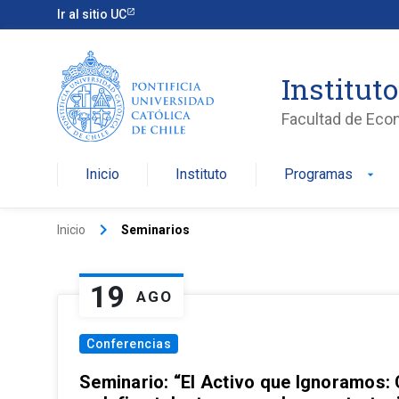
Ir al sitio UC
Institut
Facultad de Eco
Inicio
Instituto
Programas
arrow_drop_down
keyboard_arrow_right
Inicio
Seminarios
19
AGO
Conferencias
Seminario: “El Activo que Ignoramos: