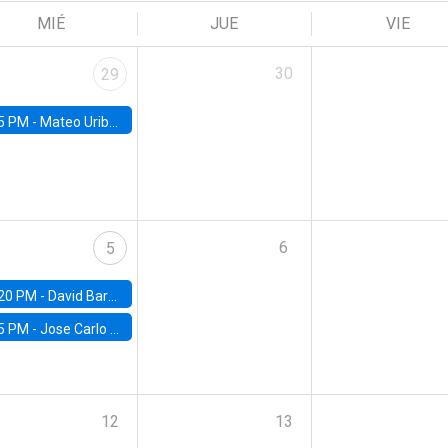
MIÉ
JUE
VIE
30
29
5 PM -
Mateo Uribe-Castro, Universidad de los Andes (Colombia)
6
5
20 PM -
David Bardey, Universidad de los Andes - CEDE
5 PM -
Jose Carlo Bermudez, UC (ME) & World Bank
12
13