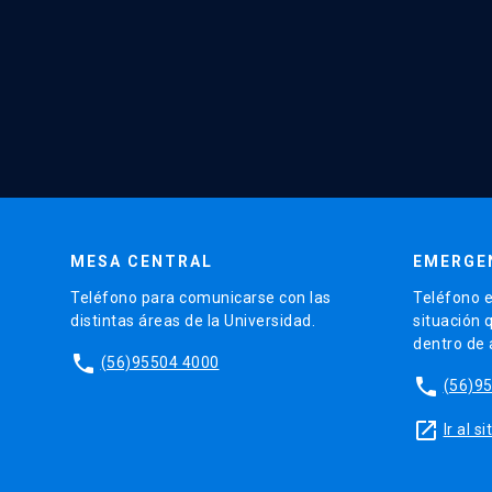
MESA CENTRAL
EMERGE
Teléfono para comunicarse con las
Teléfono e
distintas áreas de la Universidad.
situación 
dentro de
phone
(56)95504 4000
phone
(56)9
launch
Ir al 