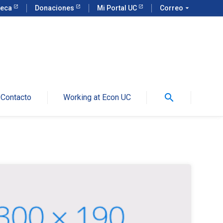
teca
Donaciones
Mi Portal UC
Correo
arrow_drop_down
search
Contacto
Working at Econ UC