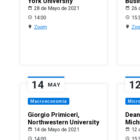
York University
Busi
28 de Mayo de 2021
26 
14:00
15:
Zoom
Zo
14
1
MAY
Macroeconomía
Micr
Giorgio Primiceri,
Dean
Northwestern University
Mich
14 de Mayo de 2021
12 
14:00
15: