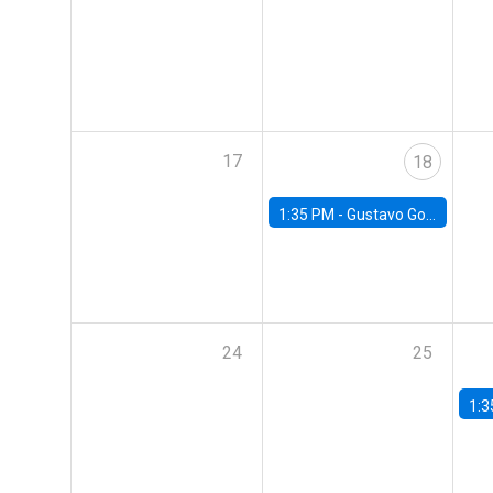
17
18
1:35 PM -
Gustavo González, Banco Central de Chile
24
25
1:3