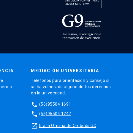
ENCIA
MEDIACIÓN UNIVERSITARIA
de
Teléfonos para orientación y consejo si
énero o
se ha vulnerado alguno de tus derechos
en la universidad.
phone
(56)95504 1691
phone
(56)95504 1247
launch
Ir a la Oficina de Ombuds UC