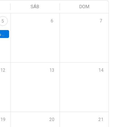
SÁB
DOM
6
7
5
a (UAB)
12
13
14
19
20
21