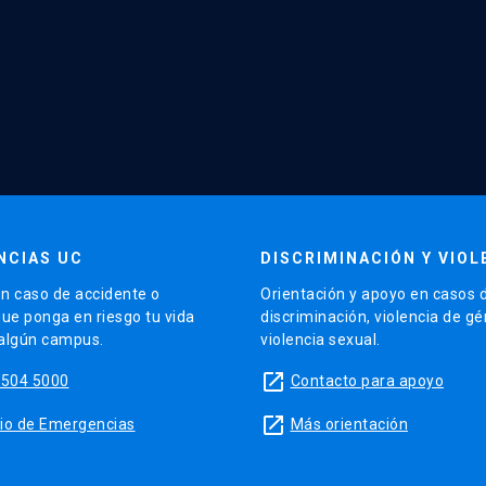
NCIAS UC
DISCRIMINACIÓN Y VIOL
n caso de accidente o
Orientación y apoyo en casos 
que ponga en riesgo tu vida
discriminación, violencia de g
 algún campus.
violencia sexual.
launch
5504 5000
Contacto para apoyo
launch
sitio de Emergencias
Más orientación