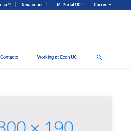
teca
Donaciones
Mi Portal UC
Correo
arrow_drop_down
search
Contacto
Working at Econ UC