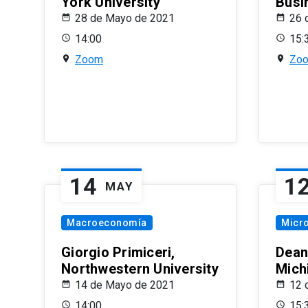
York University
Busi
28 de Mayo de 2021
26 
14:00
15:
Zoom
Zo
14
1
MAY
Macroeconomía
Micr
Giorgio Primiceri,
Dean
Northwestern University
Mich
14 de Mayo de 2021
12 
14:00
15: