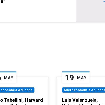
ia”
6
19
MAY
MAY
oeconomía Aplicada
Microeconomía Aplicad
o Tabellini, Harvard
Luis Valenzuela,