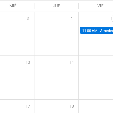
MIÉ
JUE
VIE
3
4
11:00 AM -
Amedeo Piolatto, Universidad Autónoma de Barcelon
10
11
17
18