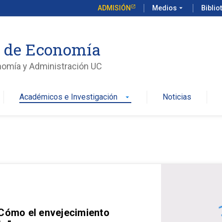
ADMISIÓN
Medios
arrow_drop_down
Biblio
o de Economía
nomía y Administración UC
Académicos e Investigación
Noticias
arrow_drop_down
 Cómo el envejecimiento