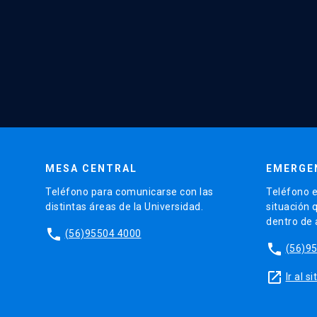
MESA CENTRAL
EMERGE
Teléfono para comunicarse con las
Teléfono e
distintas áreas de la Universidad.
situación 
dentro de
phone
(56)95504 4000
phone
(56)9
launch
Ir al 