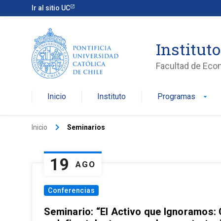
Ir al sitio UC
Institut
Facultad de Eco
Inicio
Instituto
Programas
arrow_drop_down
keyboard_arrow_right
Inicio
Seminarios
19
AGO
Conferencias
Seminario: “El Activo que Ignoramos: